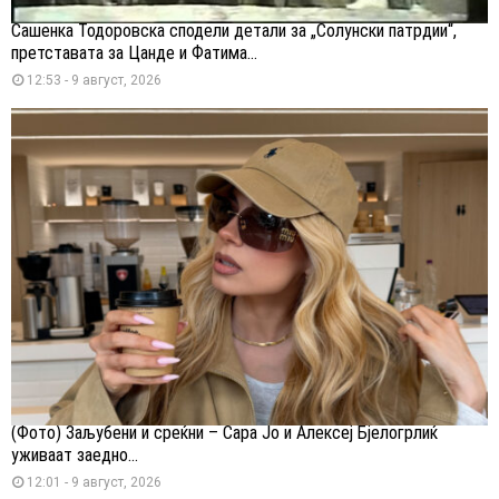
Сашенка Тодоровска сподели детали за „Солунски патрдии“,
претставата за Цанде и Фатима...
12:53 - 9 август, 2026
(Фото) Заљубени и среќни – Сара Јо и Алексеј Бјелогрлиќ
уживаат заедно...
12:01 - 9 август, 2026