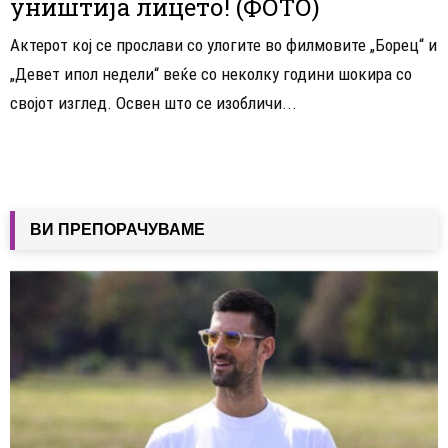
уништија лицето! (ФОТО)
Актерот кој се прослави со улогите во филмовите „Борец“ и
„Девет ипол недели“ веќе со неколку години шокира со
својот изглед. Освен што се изобличи...
ВИ ПРЕПОРАЧУВАМЕ