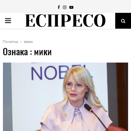
Facebook
Instagram
Youtube
PRIMARY
MENU
Почетна
мики
Ознака : мики