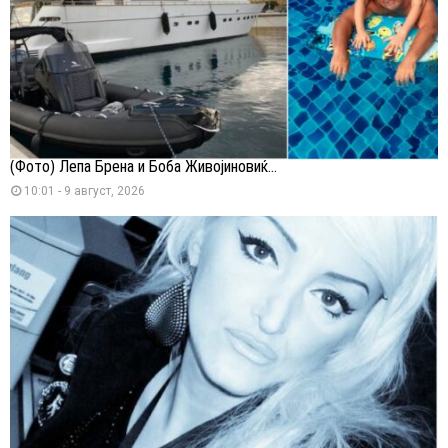
(Фото) Лепа Брена и Боба Живојиновиќ...
10:01 - 9 август, 2026