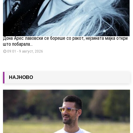
Дона Арес лавовски се бореше со ракот, нејзината мајка откри
што побарала...
09:01 - 9 август, 2026
НАЈНОВО