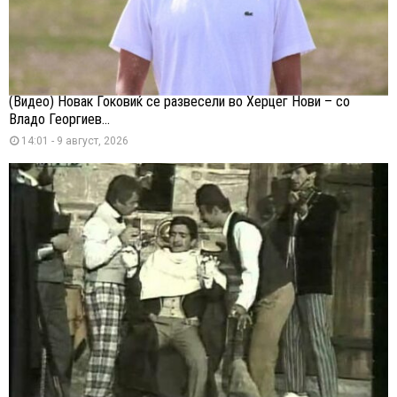
(Видео) Новак Ѓоковиќ се развесели во Херцег Нови – со
Владо Георгиев...
14:01 - 9 август, 2026