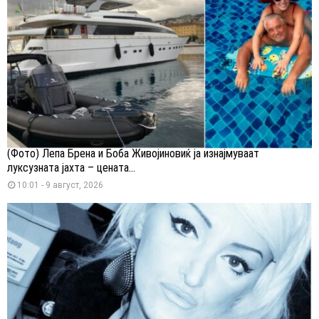
(Фото) Лепа Брена и Боба Живојиновиќ ја изнајмуваат
луксузната јахта – цената...
10:01 - 9 август, 2026