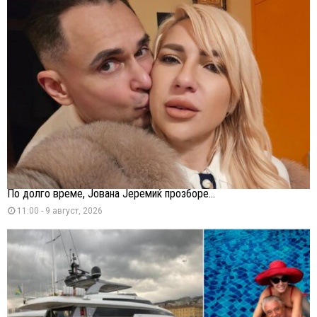
По долго време, Јована Јеремиќ прозборе...
11:00 - 9 август, 2026