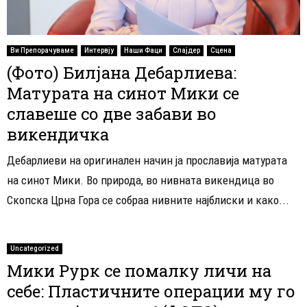
Ви Препорачуваме
Интервју
Наши Фаци
Слајдер
Сцена
(Фото) Билјана Дебарлиева:
Матурата на синот Мики се
славеше со две забави во
викендичка
Дебарлиеви на оригинален начин ја прославија матурата
на синот Мики. Во природа, во нивната викендица во
Скопска Црна Гора се собраа нивните најблиски и како...
Uncategorized
Мики Рурк се помалку личи на
себе: Пластичните операции му го