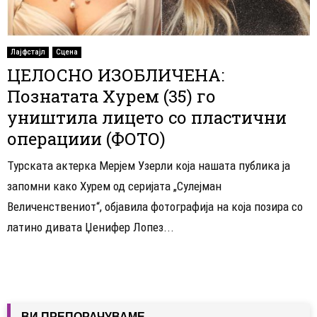
Лајфстајл
Сцена
ЦЕЛОСНО ИЗОБЛИЧЕНА:
Познатата Хурем (35) го
уништила лицето со пластични
операциии (ФОТО)
Турската актерка Мерјем Узерли која нашата публика ја
запомни како Хурем од серијата „Сулејман
Величенствениот“, објавила фотографија на која позира со
латино дивата Џенифер Лопез...
ВИ ПРЕПОРАЧУВАМЕ