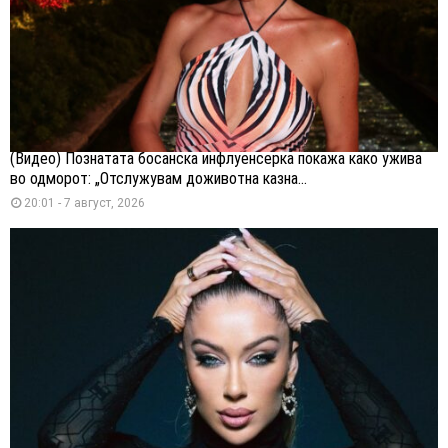
(Видео) Познатата босанска инфлуенсерка покажа како ужива
во одморот: „Отслужувам доживотна казна...
20:01 - 7 август, 2026