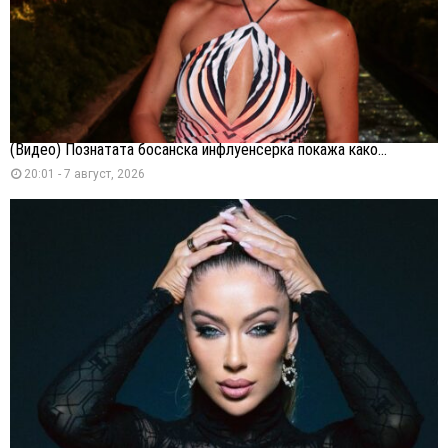
(Видео) Познатата босанска инфлуенсерка покажа како...
20:01 - 7 август, 2026