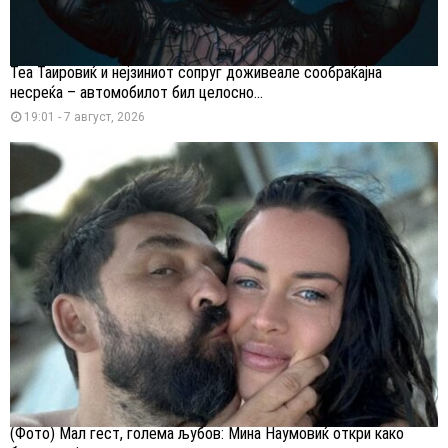
Теа Таировиќ и нејзиниот сопруг доживеале сообраќајна
несреќа – автомобилот бил целосно...
19:01 - 7 август, 2026
(Фото) Мал гест, голема љубов: Мина Наумовиќ откри како