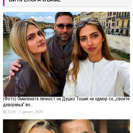
(Фото) Омилената личност на Душко Тошиќ на одмор со „своите
девојчиња“ во...
22:01 - 7 август, 2026