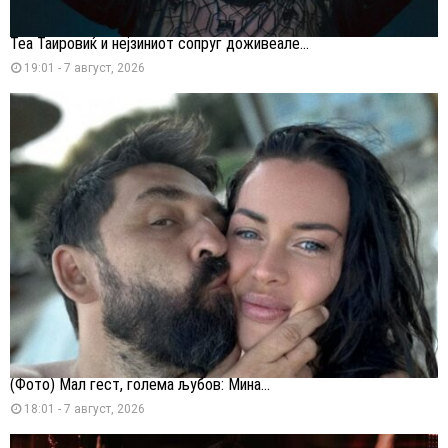
Теа Таировиќ и нејзиниот сопруг доживеале...
19:01 - 7 август, 2026
(Фото) Мал гест, голема љубов: Мина...
18:01 - 7 август, 2026