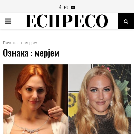
Facebook
Instagram
Youtube
PRIMARY
MENU
Почетна
мерјем
Ознака : мерјем