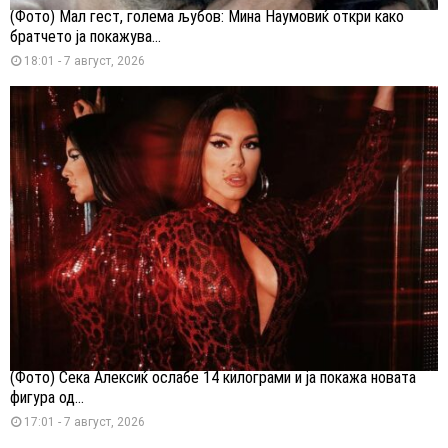
(Фото) Мал гест, голема љубов: Мина Наумовиќ откри како
братчето ја покажува...
18:01 - 7 август, 2026
(Фото) Сека Алексиќ ослабе 14 килограми и ја покажа новата
фигура од...
17:01 - 7 август, 2026