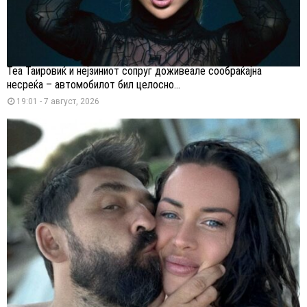
Теа Таировиќ и нејзиниот сопруг доживеале сообраќајна
несреќа – автомобилот бил целосно...
19:01 - 7 август, 2026