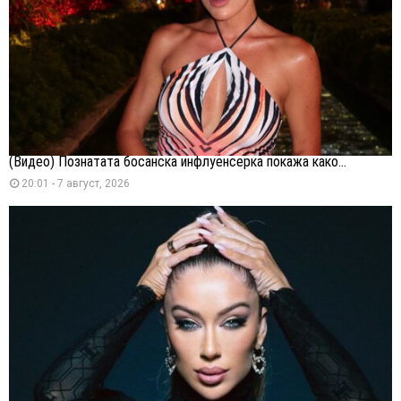
(Видео) Познатата босанска инфлуенсерка покажа како...
20:01 - 7 август, 2026