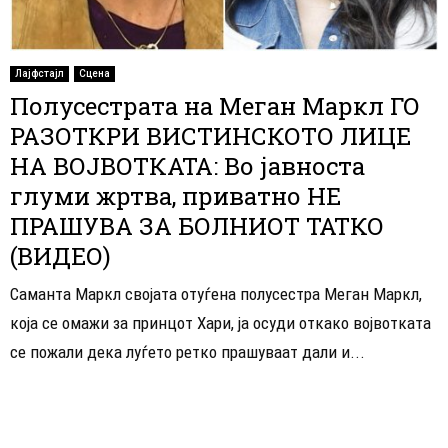
Лајфстајл
Сцена
Полусестрата на Меган Маркл ГО
РАЗОТКРИ ВИСТИНСКОТО ЛИЦЕ
НА ВОЈВОТКАТА: Во јавноста
глуми жртва, приватно НЕ
ПРАШУВА ЗА БОЛНИОТ ТАТКО
(ВИДЕО)
Саманта Маркл својата отуѓена полусестра Меган Маркл,
која се омажи за принцот Хари, ја осуди откако војвотката
се пожали дека луѓето ретко прашуваат дали и...