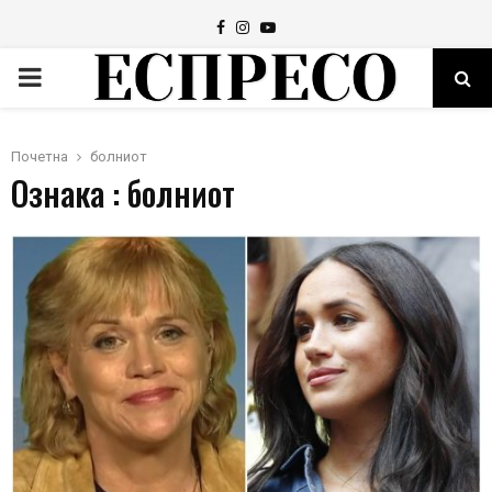
Facebook
Instagram
Youtube
PRIMARY
MENU
Почетна
болниот
Ознака : болниот