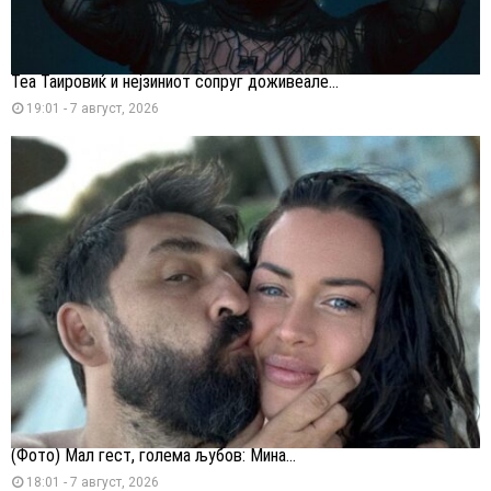
Теа Таировиќ и нејзиниот сопруг доживеале...
19:01 - 7 август, 2026
(Фото) Мал гест, голема љубов: Мина...
18:01 - 7 август, 2026