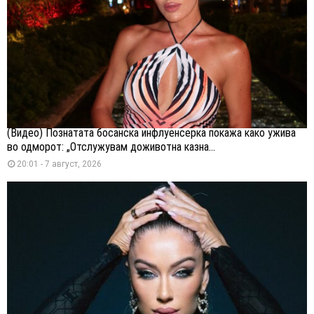
(Видео) Познатата босанска инфлуенсерка покажа како ужива
во одморот: „Отслужувам доживотна казна...
20:01 - 7 август, 2026