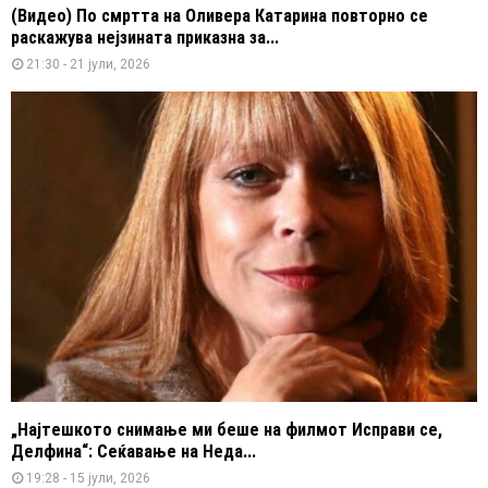
(Видео) По смртта на Оливера Катарина повторно се
раскажува нејзината приказна за...
21:30 - 21 јули, 2026
„Најтешкото снимање ми беше на филмот Исправи се,
Делфина“: Сеќавање на Неда...
19:28 - 15 јули, 2026