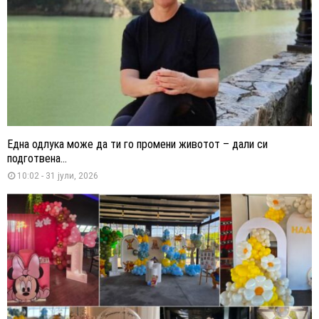
Една одлука може да ти го промени животот – дали си
подготвена...
10:02 - 31 јули, 2026