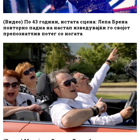
(Видео) По 43 години, истата сцена: Лепа Брена
повторно падна на настап изведувајќи го својот
препознатлив потег со ногата