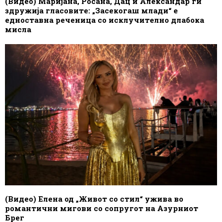
(Видео) Маријана, Росана, Дац и Александар ги
здружија гласовите: „Засекогаш млади“ е
едноставна реченица со исклучително длабока
мисла
(Видео) Елена од „Живот со стил“ ужива во
романтични мигови со сопругот на Азурниот
Брег