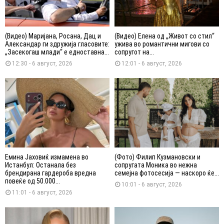
(Видео) Маријана, Росана, Дац и
(Видео) Елена од „Живот со стил“
Александар ги здружија гласовите:
ужива во романтични мигови со
„Засекогаш млади“ е едноставна...
сопругот на...
12:30 - 6 август, 2026
12:01 - 6 август, 2026
Емина Јаховиќ измамена во
(Фото) Филип Кузмановски и
Истанбул: Останала без
сопругата Моника во нежна
брендирана гардероба вредна
семејна фотосесија — наскоро ќе...
повеќе од 50.000...
10:01 - 6 август, 2026
11:01 - 6 август, 2026