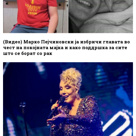
(Видео) Марко Пејчиновски ја избричи главата во
чест на покојната мајка и како поддршка за сите
што се борат со рак