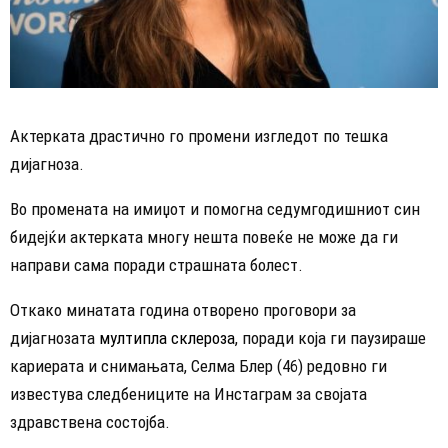
Актерката драстично го промени изгледот по тешка
дијагноза.
Во промената на имиџот и помогна седумгодишниот син
бидејќи актерката многу нешта повеќе не може да ги
направи сама поради страшната болест.
Откако минатата година отворено проговори за
дијагнозата
мултипла склероза
, поради која ги паузираше
кариерата и снимањата, Селма Блер (46) редовно ги
известува следбениците на Инстаграм за својата
здравствена состојба.