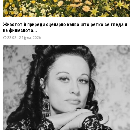
Животот ѝ приреди сценарио какво што ретко се гледа и
на филмското...
22:02 - 24 јули, 2026