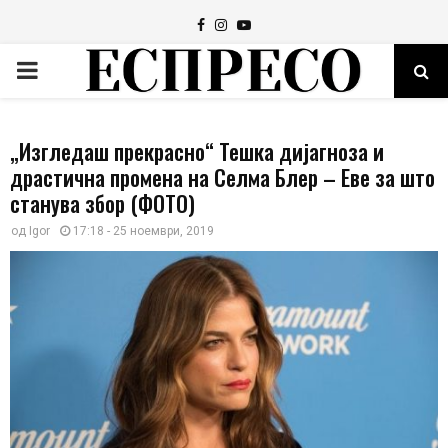
Facebook
Instagram
Youtube
PRIMARY
MENU
„Изгледаш прекрасно“ Тешка дијагноза и
драстична промена на Селма Блер – Еве за што
станува збор (ФОТО)
од
Igor
17:18 - 25 ноември, 2019