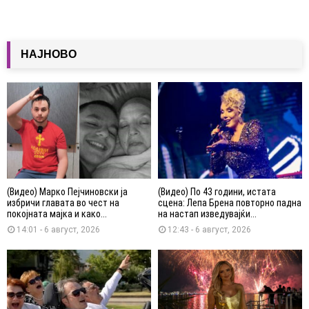
НАЈНОВО
(Видео) Марко Пејчиновски ја
(Видео) По 43 години, истата
избричи главата во чест на
сцена: Лепа Брена повторно падна
покојната мајка и како...
на настап изведувајќи...
14:01 - 6 август, 2026
12:43 - 6 август, 2026