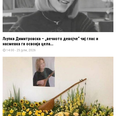
Љупка Димитровска – „вечното девојче“ чиј глас и
насмевка ги освоија цела...
14:00 - 25 јули, 2026