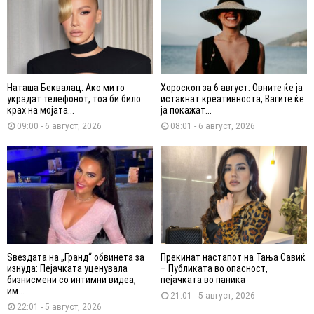
Наташа Беквалац: Ако ми го
Хороскоп за 6 август: Овните ќе ја
украдат телефонот, тоа би било
истакнат креативноста, Вагите ќе
крах на мојата...
ја покажат...
09:00 - 6 август, 2026
08:01 - 6 август, 2026
Ѕвездата на „Гранд“ обвинета за
Прекинат настапот на Тања Савиќ
изнуда: Пејачката уценувала
– Публиката во опасност,
бизнисмени со интимни видеа,
пејачката во паника
им...
21:01 - 5 август, 2026
22:01 - 5 август, 2026