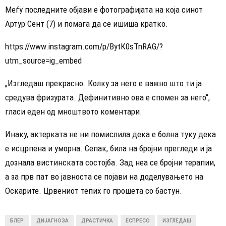
Меѓу последните објави е фотографијата на која синот
Артур Сент (7) и помага да се ишиша кратко.
https://www.instagram.com/p/BytK0sTnRAG/?
utm_source=ig_embed
„Изгледаш прекрасно. Колку за него е важно што ти ја
средува фризурата. Дефинитивно ова е спомен за него“,
гласи еден од мноштвото коментари.
Инаку, актерката не ни помислила дека е болна туку дека
е исцрпена и уморна. Сепак, била на бројни прегледи и ја
дознала вистинската состојба. Зад неа се бројни терапии,
а за прв пат во јавноста се појави на доделувањето на
Оскарите. Црвениот тепих го прошета со бастун.
БЛЕР
ДИЈАГНОЗА
ДРАСТИЧКА
ЕСПРЕСО
ИЗГЛЕДАШ