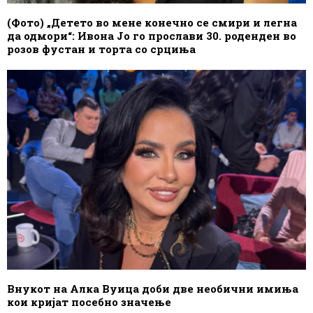
(Фото) „Детето во мене конечно се смири и легна
да одмори“: Ивона Јо го прослави 30. роденден во
розов фустан и торта со срциња
Внукот на Алка Вуица доби две необични имиња
кои кријат посебно значење