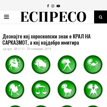
Facebook
Instagram
Youtube
PRIMARY
MENU
Дознајте кој хороскопски знак е КРАЛ НА
САРКАЗМОТ, а кој најдобро имитира
од
Igor
17:11 - 25 ноември, 2019