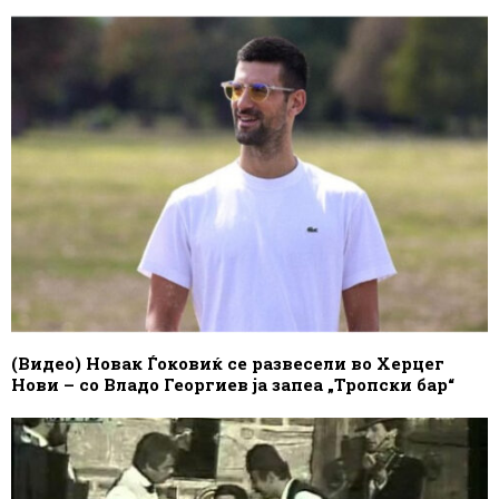
(Видео) Новак Ѓоковиќ се развесели во Херцег
Нови – со Владо Георгиев ја запеа „Тропски бар“