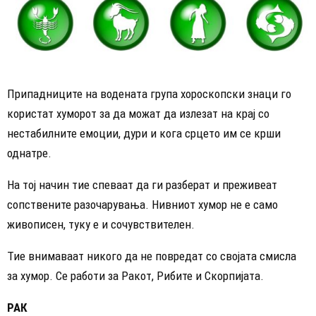
Припадниците на водената група хороскопски знаци го
користат хуморот за да можат да излезат на крај со
нестабилните емоции, дури и кога срцето им се крши
однатре.
На тој начин тие спеваат да ги разберат и преживеат
сопствените разочарувања. Нивниот хумор не е само
живописен, туку е и сочувствителен.
Тие внимаваат никого да не повредат со својата смисла
за хумор. Се работи за Ракот, Рибите и Скорпијата.
РАК