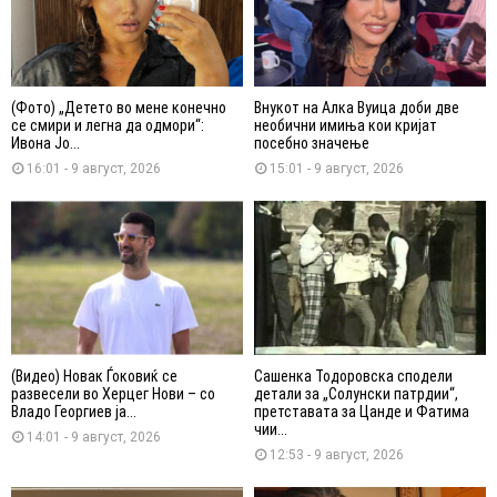
(Фото) „Детето во мене конечно
Внукот на Алка Вуица доби две
се смири и легна да одмори“:
необични имиња кои кријат
Ивона Јо...
посебно значење
16:01 - 9 август, 2026
15:01 - 9 август, 2026
(Видео) Новак Ѓоковиќ се
Сашенка Тодоровска сподели
развесели во Херцег Нови – со
детали за „Солунски патрдии“,
Владо Георгиев ја...
претставата за Цанде и Фатима
чии...
14:01 - 9 август, 2026
12:53 - 9 август, 2026