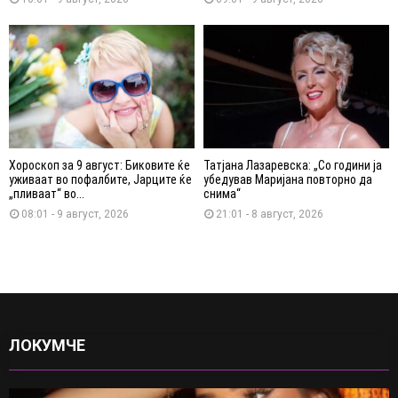
Хороскоп за 9 август: Биковите ќе
Татјана Лазаревска: „Со години ја
уживаат во пофалбите, Јарците ќе
убедував Маријана повторно да
„пливаат“ во...
снима“
08:01 - 9 август, 2026
21:01 - 8 август, 2026
ЛОКУМЧЕ