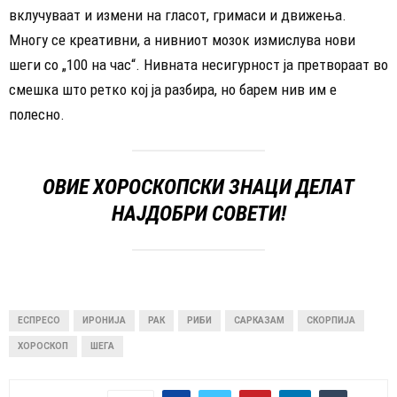
вклучуваат и измени на гласот, гримаси и движења.
Многу се креативни, а нивниот мозок измислува нови
шеги со „100 на час“. Нивната несигурност ја претвораат во
смешка што ретко кој ја разбира, но барем нив им е
полесно.
ОВИЕ ХОРОСКОПСКИ ЗНАЦИ ДЕЛАТ
НАЈДОБРИ СОВЕТИ!
ЕСПРЕСО
ИРОНИЈА
РАК
РИБИ
САРКАЗАМ
СКОРПИЈА
ХОРОСКОП
ШЕГА