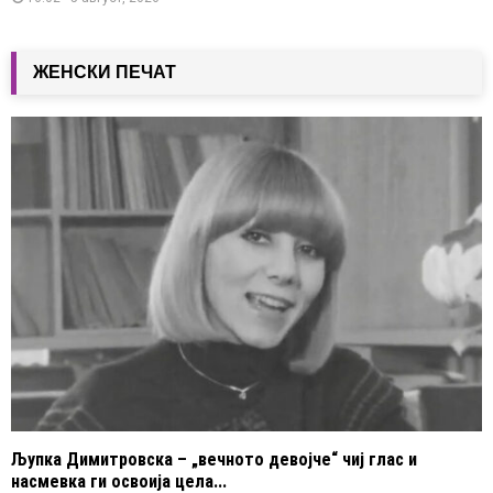
ЖЕНСКИ ПЕЧАТ
Љупка Димитровска – „вечното девојче“ чиј глас и
насмевка ги освоија цела...