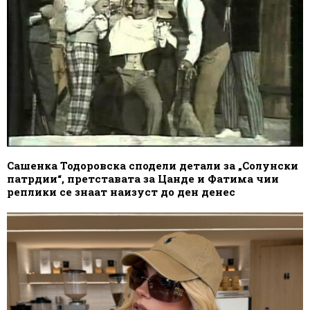
Сашенка Тодоровска сподели детали за „Солунски
патрдии“, претставата за Цанде и Фатима чии
реплики се знаат наизуст до ден денес