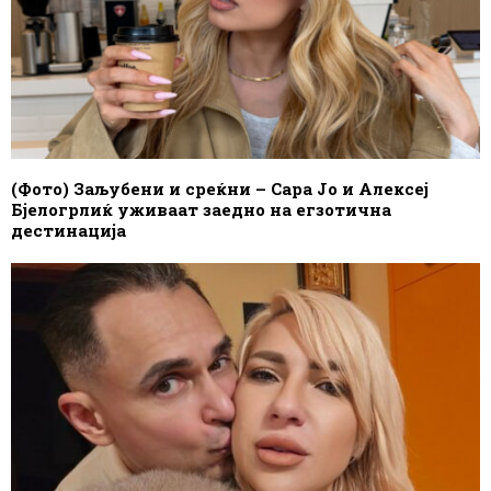
(Фото) Заљубени и среќни – Сара Јо и Алексеј
Бјелогрлиќ уживаат заедно на егзотична
дестинација