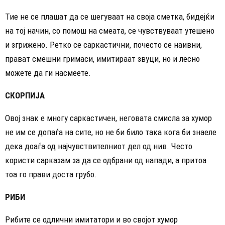
Тие не се плашат да се шегуваат на своја сметка, бидејќи
на тој начин, со помош на смеата, се чувствуваат утешено
и згрижено. Ретко се саркастични, почесто се наивни,
прават смешни гримаси, имитираат звуци, но и лесно
можете да ги насмеете.
СКОРПИЈА
Овој знак е многу саркастичен, неговата смисла за хумор
не им се допаѓа на сите, но не би било така кога би знаеле
дека доаѓа од најчувствителниот дел од нив. Често
користи сарказам за да се одбрани од напади, а притоа
тоа го прави доста грубо.
РИБИ
Рибите се одлични имитатори и во својот хумор