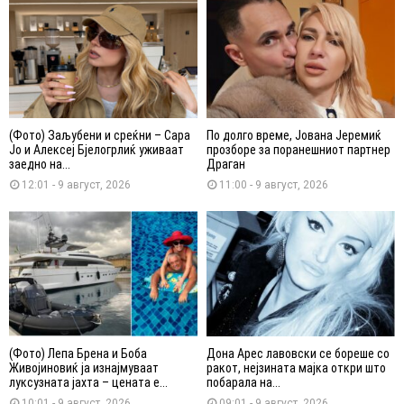
(Фото) Заљубени и среќни – Сара
По долго време, Јована Јеремиќ
Јо и Алексеј Бјелогрлиќ уживаат
прозборе за поранешниот партнер
заедно на...
Драган
12:01 - 9 август, 2026
11:00 - 9 август, 2026
(Фото) Лепа Брена и Боба
Дона Арес лавовски се бореше со
Живојиновиќ ја изнајмуваат
ракот, нејзината мајка откри што
луксузната јахта – цената е...
побарала на...
10:01 - 9 август, 2026
09:01 - 9 август, 2026