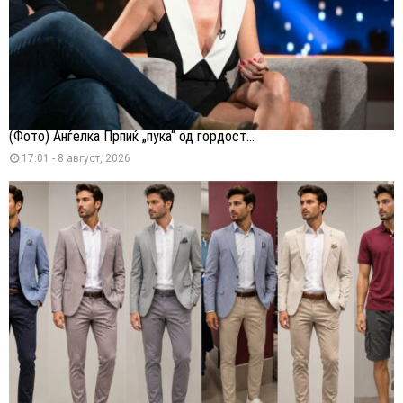
(Фото) Анѓелка Прпиќ „пука“ од гордост...
17:01 - 8 август, 2026