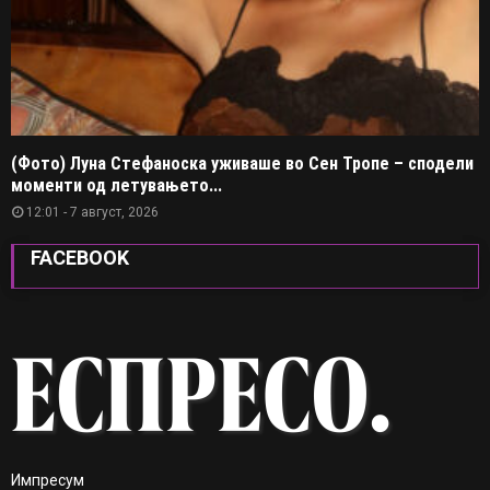
(Фото) Луна Стефаноска уживаше во Сен Тропе – сподели
моменти од летувањето...
12:01 - 7 август, 2026
FACEBOOK
Импресум