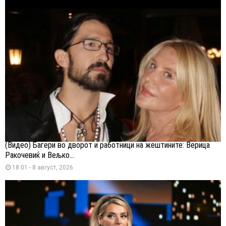
(Видео) Багери во дворот и работници на жештините: Верица
Ракочевиќ и Вељко...
18:01 - 8 август, 2026