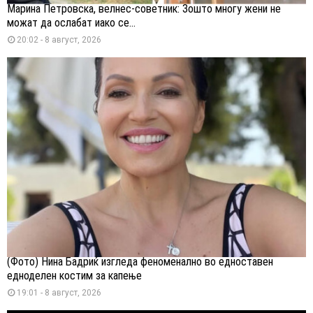
Марина Петровска, велнес-советник: Зошто многу жени не
можат да ослабат иако се...
20:02 - 8 август, 2026
(Фото) Нина Бадриќ изгледа феноменално во едноставен
едноделен костим за капење
19:01 - 8 август, 2026