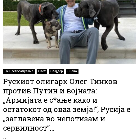
Ви Препорачуваме
Свет
Слајдер
Сцена
Рускиот олигарх Олег Тинков
против Путин и војната:
„Армијата е с*ање како и
остатокот од оваа земја!“, Русија е
„заглавена во непотизам и
сервилност“…