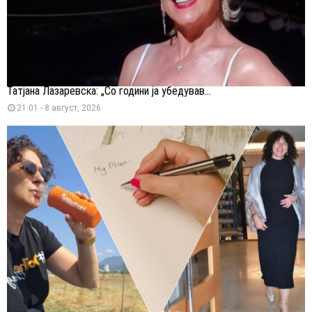
Татјана Лазаревска: „Со години ја убедував...
21:01 - 8 август, 2026