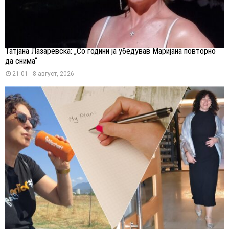
Татјана Лазаревска: „Со години ја убедував Маријана повторно
да снима“
21:01 - 8 август, 2026