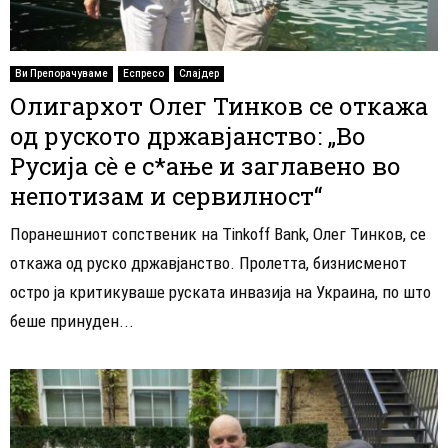
Ви Препорачуваме
Еспресо
Слајдер
Олигархот Олег Тинков се откажа
од руското државјанство: „Во
Русија сè е с*ање и заглавено во
непотизам и сервилност“
Поранешниот сопственик на Tinkoff Bank, Олег Тинков, се
откажа од руско државјанство. Пролетта, бизнисменот
остро ја критикуваше руската инвазија на Украина, по што
беше принуден...