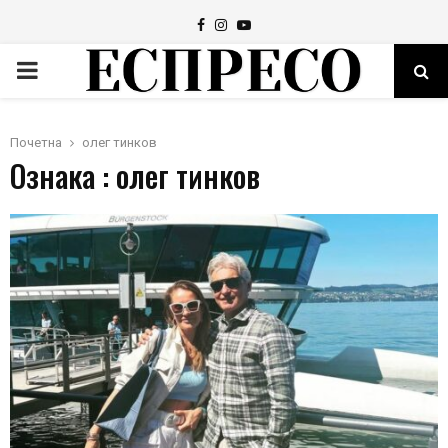
Facebook
Instagram
Youtube
PRIMARY
MENU
Почетна
олег тинков
Ознака : олег тинков