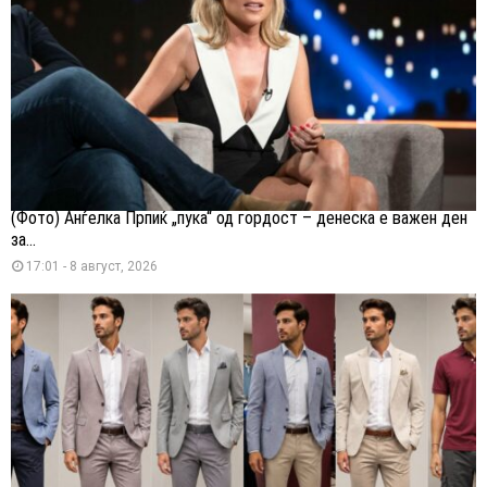
(Фото) Анѓелка Прпиќ „пука“ од гордост – денеска е важен ден
за...
17:01 - 8 август, 2026