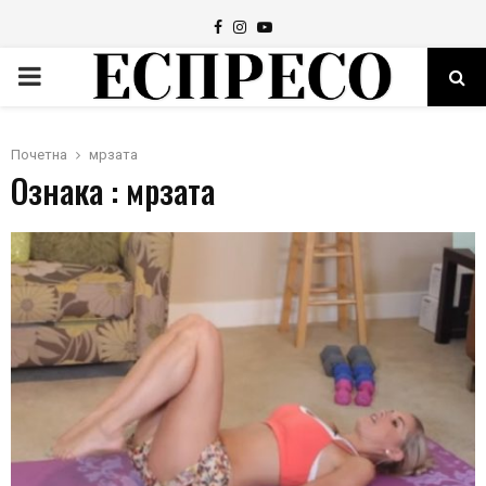
Facebook
Instagram
Youtube
PRIMARY
MENU
Почетна
мрзата
Ознака : мрзата