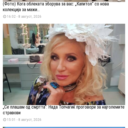
(Фото) Кога облеката зборува за вас: „Капитол“ со нова
колекција за мажи...
16:02 - 8 август, 2026
„Се плашам од смртта“: Нада Топчагиќ проговори за најголемите
стравови
15:01 - 8 август, 2026