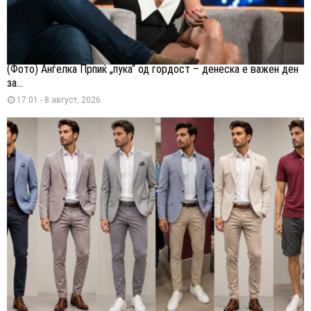
(Фото) Анѓелка Прпиќ „пука“ од гордост – денеска е важен ден
за...
17:01 - 8 август, 2026