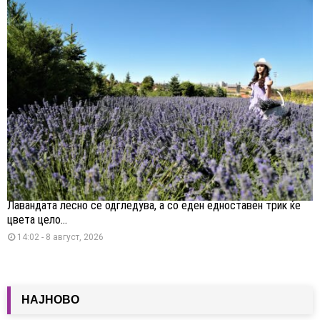
Лавандата лесно се одгледува, а со еден едноставен трик ќе
цвета цело...
14:02 - 8 август, 2026
НАЈНОВО