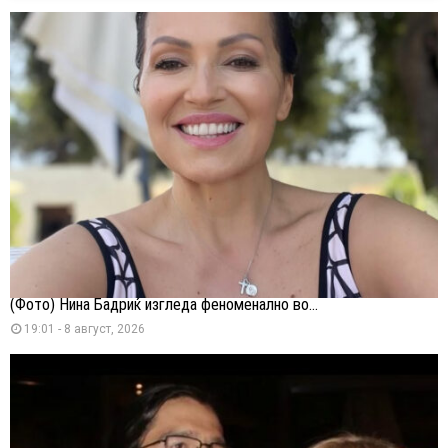
(Фото) Нина Бадриќ изгледа феноменално во...
19:01 - 8 август, 2026