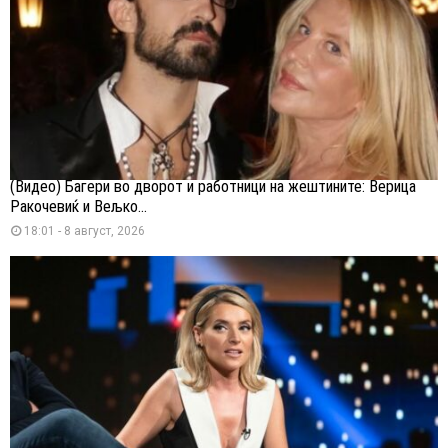
(Видео) Багери во дворот и работници на жештините: Верица
Ракочевиќ и Вељко...
18:01 - 8 август, 2026