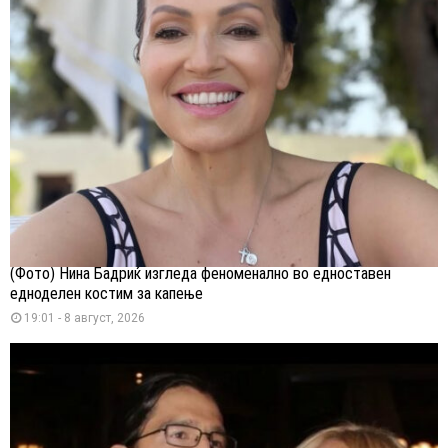
(Фото) Нина Бадриќ изгледа феноменално во едноставен
едноделен костим за капење
19:01 - 8 август, 2026