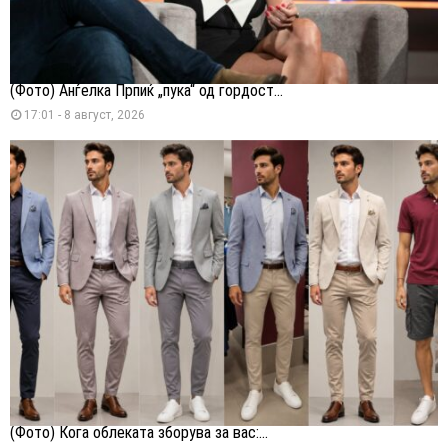
(Фото) Анѓелка Прпиќ „пука“ од гордост...
17:01 - 8 август, 2026
(Фото) Кога облеката зборува за вас:...