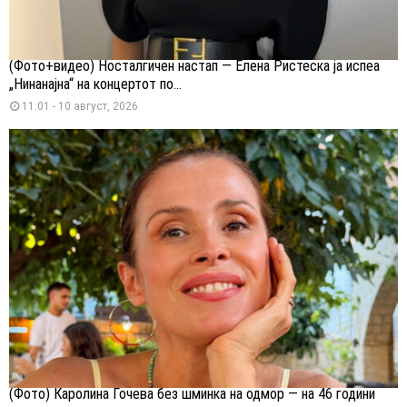
(Фото+видео) Носталгичен настап — Елена Ристеска ја испеа
„Нинанајна“ на концертот по...
11:01 - 10 август, 2026
(Фото) Каролина Гочева без шминка на одмор — на 46 години