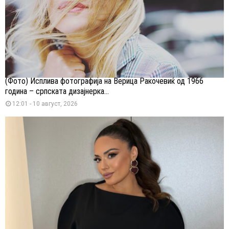
(Фото) Исплива фотографија на Верица Ракочевиќ од 1966
година – српската дизајнерка...
12:01 - 10 август, 2026