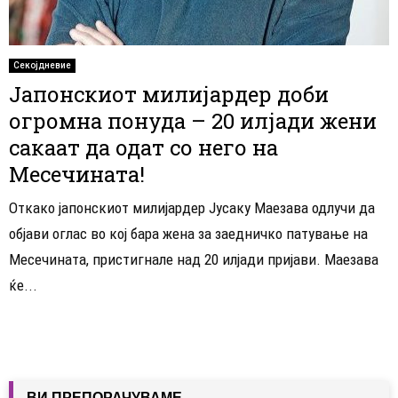
Секојдневие
Јапонскиот милијардер доби
огромна понуда – 20 илјади жени
сакаат да одат со него на
Месечината!
Откако јапонскиот милијардер Јусаку Маезава одлучи да
објави оглас во кој бара жена за заедничко патување на
Месечината, пристигнале над 20 илјади пријави. Маезава
ќе...
ВИ ПРЕПОРАЧУВАМЕ