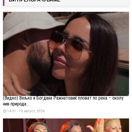
(Видео) Вељко и Богдана Ражнатовиќ пловат по река – околу
нив природа...
14:01 - 10 август, 2026