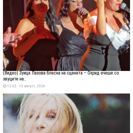
(Видео) Зуица Лазова блесна на сцената – Охрид ечеше со
звуците на...
13:02 - 10 август, 2026