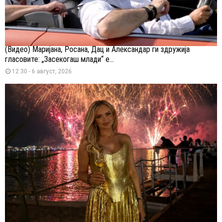
(Видео) Маријана, Росана, Дац и Александар ги здружија
гласовите: „Засекогаш млади“ е...
12:30 - 6 август, 2026