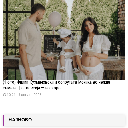
(Фото) Филип Кузмановски и сопругата Моника во нежна
семејна фотосесија — наскоро...
10:01 - 6 август, 2026
НАЈНОВО