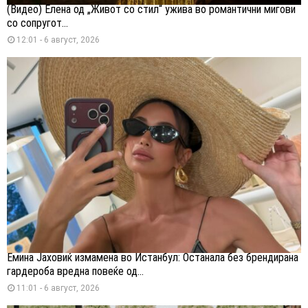
(Видео) Елена од „Живот со стил“ ужива во романтични мигови
со сопругот...
12:01 - 6 август, 2026
Емина Јаховиќ измамена во Истанбул: Останала без брендирана
гардероба вредна повеќе од...
11:01 - 6 август, 2026