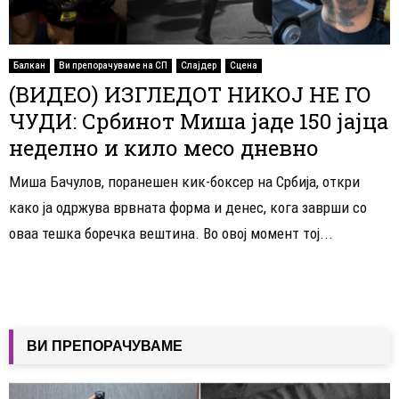
Балкан
Ви препорачуваме на СП
Слајдер
Сцена
(ВИДЕО) ИЗГЛЕДОТ НИКОЈ НЕ ГО
ЧУДИ: Србинот Миша јаде 150 јајца
неделно и кило месо дневно
Миша Бачулов, поранешен кик-боксер на Србија, откри
како ја одржува врвната форма и денес, кога заврши со
оваа тешка боречка вештина. Во овој момент тој...
ВИ ПРЕПОРАЧУВАМЕ