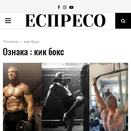
Facebook
Instagram
Youtube
PRIMARY
MENU
Почетна
кик бокс
Ознака : кик бокс