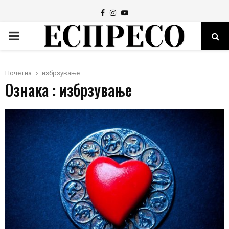
Facebook
Instagram
Youtube
PRIMARY
MENU
Почетна
избрзување
Ознака : избрзување