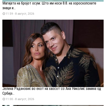
Магијата на бројот осум: Што им носи 8.8. на хороскопските
знаци и...
11:59 - 8 август, 2026
Јелена Радановиќ во екот на хаосот со Ана Николиќ замина од
Србија...
11:00 - 8 август, 2026