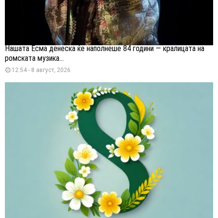
Нашата Есма денеска ќе наполнеше 84 години — кралицата на
ромската музика...
12:54 - 8 август, 2026