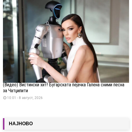
(Видео) Вистински хит! Бугарската пејачка Галена сними песна
за Чатџипити
10:01 - 8 август, 2026
НАЈНОВО