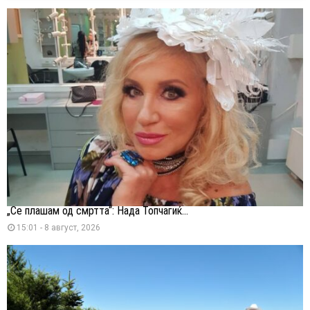
„Се плашам од смртта“: Нада Топчагиќ...
15:01 - 8 август, 2026