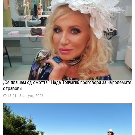
„Се плашам од смртта“: Нада Топчагиќ проговори за најголемите
стравови
15:01 - 8 август, 2026