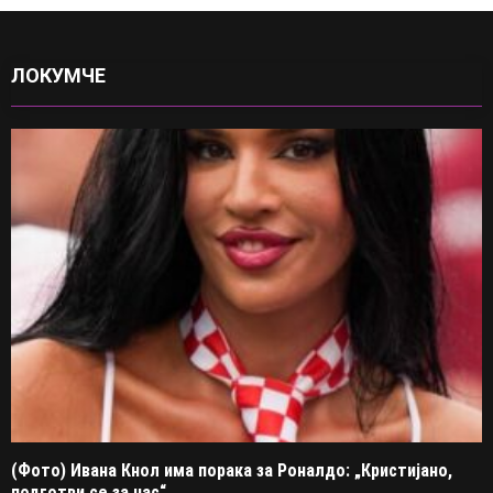
ЛОКУМЧЕ
(Фото) Ивана Кнол има порака за Роналдо: „Кристијано,
подготви се за нас“