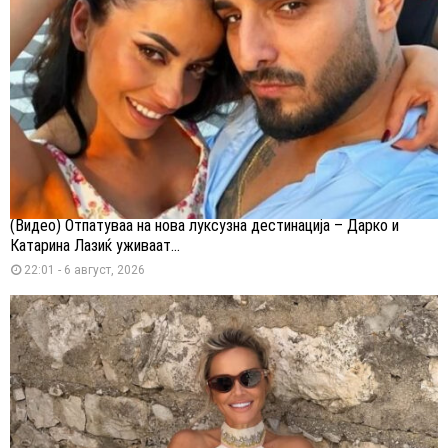
(Видео) Отпатуваа на нова луксузна дестинација – Дарко и
Катарина Лазиќ уживаат...
22:01 - 6 август, 2026