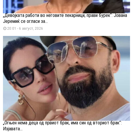
„Девојката работи во неговите пекарници, прави бурек“: Јована
Јеремиќ се огласи за...
20:01 - 6 август, 2026
„Огњен нема деца од првиот брак, има син од вториот брак“:
Изјавата...