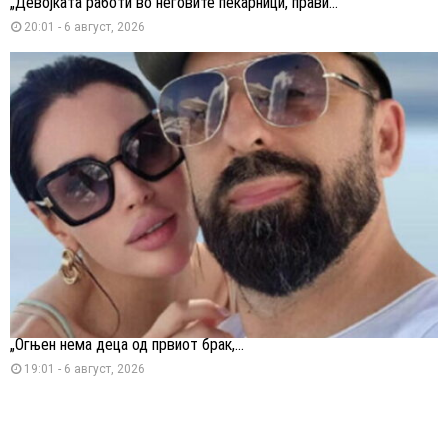
„Девојката работи во неговите пекарници, прави...
20:01 - 6 август, 2026
„Огњен нема деца од првиот брак,...
19:01 - 6 август, 2026