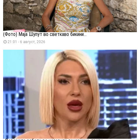
(Фото) Маја Шупут во светкаво бикини...
21:01 - 6 август, 2026