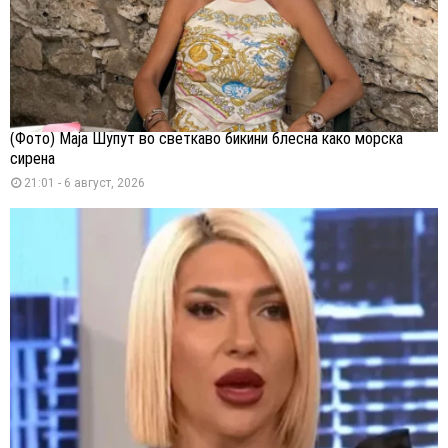
(Фото) Маја Шупут во светкаво бикини блесна како морска
сирена
21:01 - 6 август, 2026