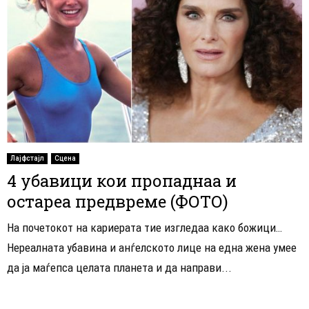
Лајфстајл
Сцена
4 убавици кои пропаднаа и
остареа предвреме (ФОТО)
На почетокот на кариерата тие изгледаа како божици…
Нереалната убавина и анѓелското лице на една жена умее
да ја маѓепса целата планета и да направи...