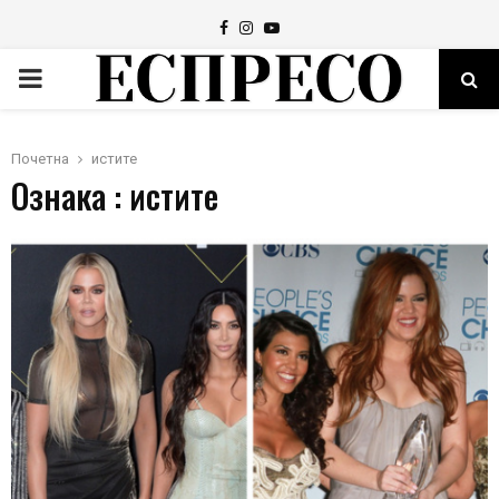
Facebook
Instagram
Youtube
PRIMARY
MENU
Почетна
истите
Ознака : истите