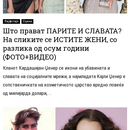
Лајфстајл
Сцена
Што прават ПАРИТЕ И СЛАВАТА?
На сликите се ИСТИТЕ ЖЕНИ, со
разлика од осум години
(ФОТО+ВИДЕО)
Кланот Кардашијан-Џенер се икони на убавината и
славата на социјалните мрежи, а најмладата Kајли Џенер e
сопственичката на козметичкото царство вредно повеќе
од милијарда долари,...