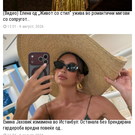
(Видео) Елена од „Живот со стил“ ужива во романтични мигови
со сопругот...
12:01 - 6 август, 2026
Емина Јаховиќ измамена во Истанбул: Останала без брендирана
гардероба вредна повеќе од...