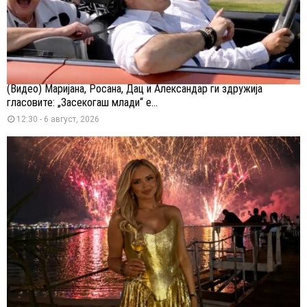
(Видео) Маријана, Росана, Дац и Александар ги здружија
гласовите: „Засекогаш млади“ е...
12:30 - 6 август, 2026