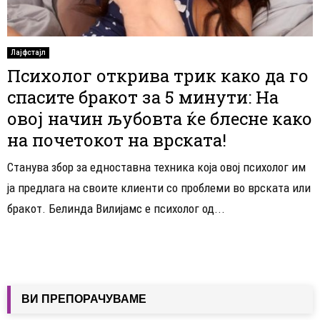
Лајфстајл
Психолог открива трик како да го
спасите бракот за 5 минути: На
овој начин љубовта ќе блесне како
на почетокот на врската!
Станува збор за едноставна техника која овој психолог им
ја предлага на своите клиенти со проблеми во врската или
бракот. Белинда Вилијамс е психолог од...
ВИ ПРЕПОРАЧУВАМЕ