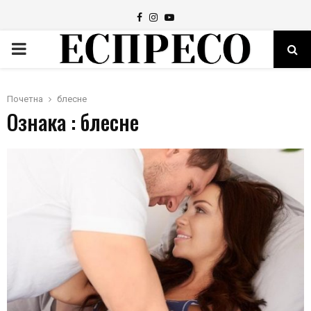
Facebook
Instagram
Youtube
PRIMARY
MENU
Почетна
блесне
Ознака : блесне