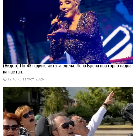
(Видео) По 43 години, истата сцена: Лепа Брена повторно падна
на настап...
12:43 - 6 август, 2026