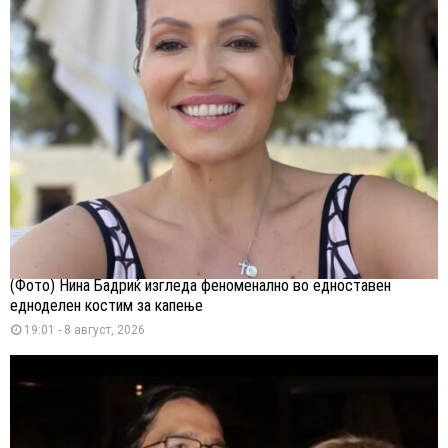
(Фото) Нина Бадриќ изгледа феноменално во едноставен
едноделен костим за капење
19:01 - 8 август, 2026