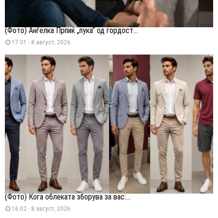
(Фото) Анѓелка Прпиќ „пука“ од гордост...
17:01 - 8 август, 2026
(Фото) Кога облеката зборува за вас:...
16:02 - 8 август, 2026