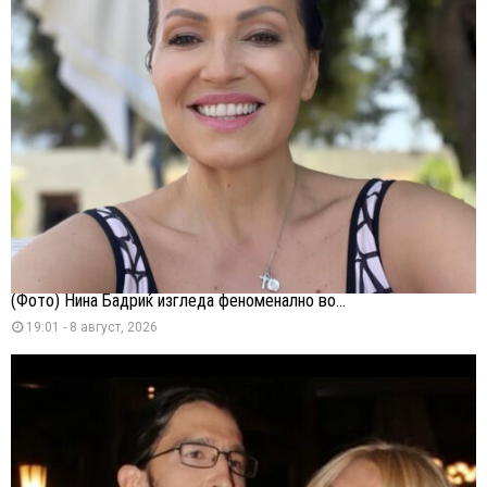
(Фото) Нина Бадриќ изгледа феноменално во...
19:01 - 8 август, 2026