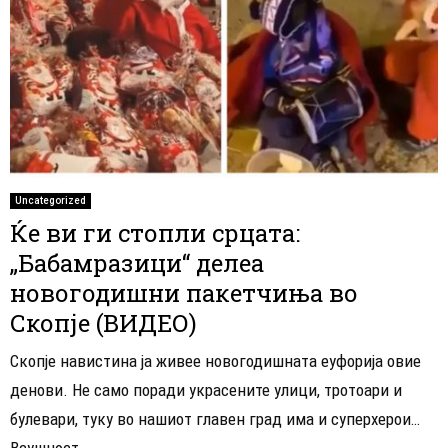
Uncategorized
Ќе ви ги стопли срцата:
„Бабамразици“ делеа
новогодишни пакетчиња во
Скопје (ВИДЕО)
Скопје навистина ја живее новогодишната еуфорија овие
денови. Не само поради украсените улици, тротоари и
булевари, туку во нашиот главен град има и суперхерои…
Всушност...