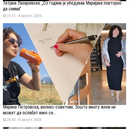
Татјана Лазаревска: „Со години ја убедував Маријана повторно
да снима“
21:01 - 8 август, 2026
Марина Петровска, велнес-советник: Зошто многу жени не
можат да ослабат иако се...
20:02 - 8 август, 2026