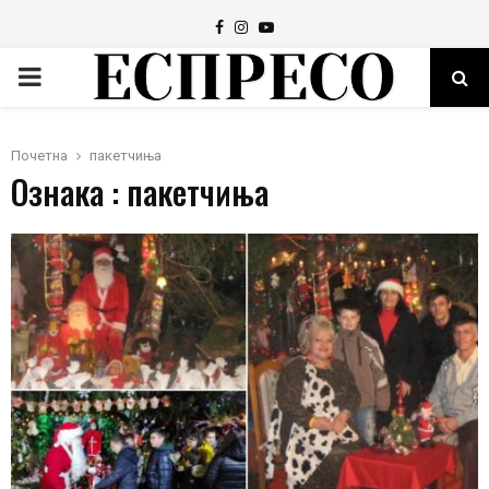
Facebook
Instagram
Youtube
PRIMARY
MENU
Почетна
пакетчиња
Ознака : пакетчиња