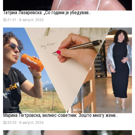
Татјана Лазаревска: „Со години ја убедував...
21:01 - 8 август, 2026
Марина Петровска, велнес-советник: Зошто многу жени...
20:02 - 8 август, 2026