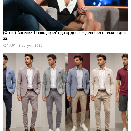
(Фото) Анѓелка Прпиќ „пука“ од гордост – денеска е важен ден
за...
17:01 - 8 август, 2026