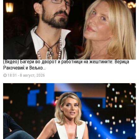
(Видео) Багери во дворот и работници на жештините: Верица
Ракочевиќ и Вељко...
18:01 - 8 август, 2026