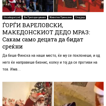
Uncategorized
Ви Препорачуваме
Животни Приказни
Слајдер
ЃОРЃИ ВАРЕЛОВСКИ,
МАКЕДОНСКИОТ ДЕДО МРАЗ:
Сакам само децата да бидат
среќни
Да беше Финска на наше место, ќе му се поклонеше, и од
него ќе направеше бизнис, колку и тој да се противи на
тоа. Има...