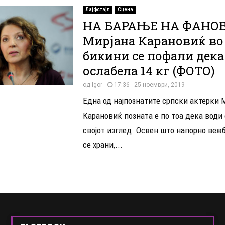
Лајфстајл
Сцена
НА БАРАЊЕ НА ФАНОВ
Мирјана Карановиќ во
бикини се пофали дека
ослабела 14 кг (ФОТО)
од
Igor
17:36 - 25 ноември, 2019
Една од најпознатите српски актерки 
Карановиќ позната е по тоа дека води
својот изглед. Освен што напорно веж
се храни,...