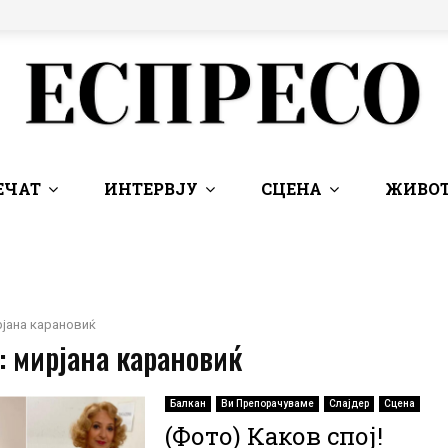
ЕЧАТ
ИНТЕРВЈУ
СЦЕНА
ЖИВОТ
јана карановиќ
: мирјана карановиќ
Балкан
Ви Препорачуваме
Слајдер
Сцена
(Фото) Каков спој!