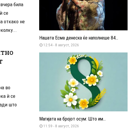
 вчера била
ѝ се
а откако не
колку...
Нашата Есма денеска ќе наполнеше 84...
12:54 - 8 август, 2026
итно
т
на во
ка ѝ се
ради што
Магијата на бројот осум: Што им...
11:59 - 8 август, 2026