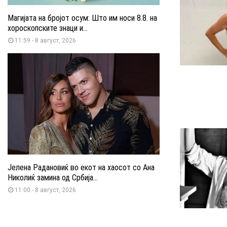
Магијата на бројот осум: Што им носи 8.8. на
хороскопските знаци и...
11:59 - 8 август, 2026
Јелена Радановиќ во екот на хаосот со Ана
Николиќ замина од Србија...
11:00 - 8 август, 2026