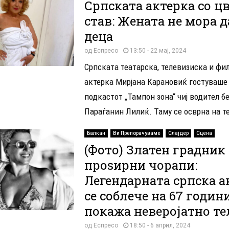
Српската актерка со ц
став: Жената не мора д
деца
од
Еспресо
13:50 - 22 мај, 2024
Српската театарска, телевизиска и фи
актерка Мирјана Карановиќ гостуваше
подкастот „Тампон зона“ чиј водител б
Параѓанин Лилиќ. Таму се осврна на те
Балкан
Ви Препорачуваме
Слајдер
Сцена
(Фото) Златен градник
проѕирни чорапи:
Легендарната српска а
се соблече на 67 годин
покажа неверојатно те
од
Еспресо
18:50 - 6 април, 2024