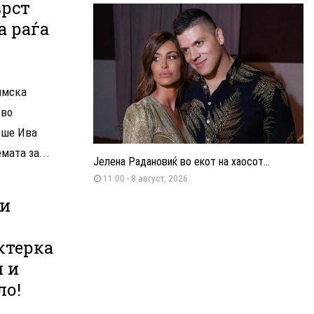
врст
а раѓа
лмска
 во
еше Ива
мата за...
Јелена Радановиќ во екот на хаосот...
11:00 - 8 август, 2026
 и
ктерка
и и
ло!