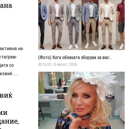
гана
 активна на
стаграм-
(Фото) Кога облеката зборува за вас:...
јата со
16:02 - 8 август, 2026
ковиќ....
овиќ
ми
ание,