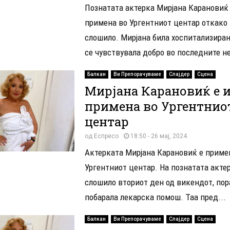
Познатата актерка Мирјана Карановиќ
примена во Ургентниот центар откако 
слошило. Мирјана била хоспитализиран
се чувствувала добро во последните не
Балкан
Ви Препорачуваме
Слајдер
Сцена
Мирјана Карановиќ е 
примена во Ургентнио
центар
од
Еспресо
18:50 - 26 мај, 2024
Актерката Мирјана Карановиќ е приме
Ургентниот центар. На познатата актер
слошило вториот ден од викендот, по
побарала лекарска помош. Таа пред...
Балкан
Ви Препорачуваме
Слајдер
Сцена