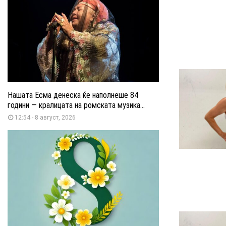
Нашата Есма денеска ќе наполнеше 84
години — кралицата на ромската музика...
12:54 - 8 август, 2026