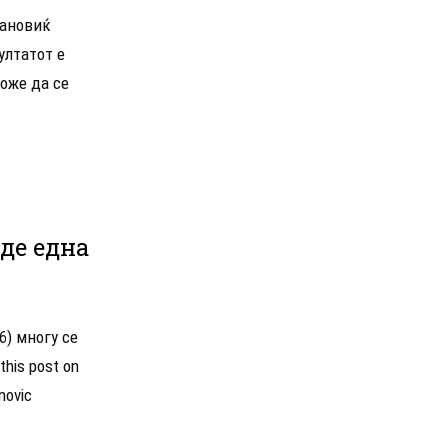
рановиќ
ултатот е
може да се
аде една
6) многу се
his post on
novic