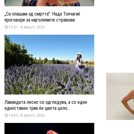
„Се плашам од смртта“: Нада Топчагиќ
проговори за најголемите стравови
15:01 - 8 август, 2026
Лавандата лесно се одгледува, а со еден
едноставен трик ќе цвета цело...
14:02 - 8 август, 2026