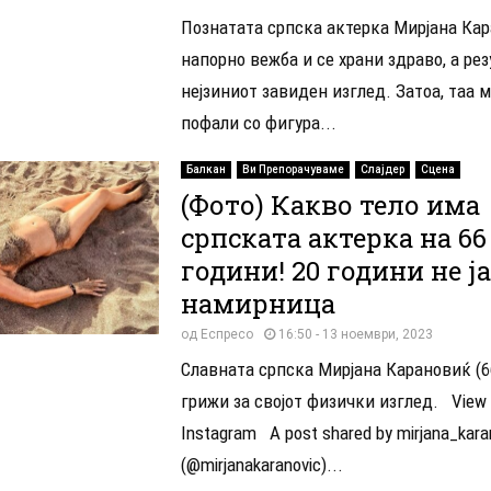
Познатата српска актерка Мирјана Ка
напорно вежба и се храни здраво, а рез
нејзиниот завиден изглед. Затоа, таа 
пофали со фигура...
Балкан
Ви Препорачуваме
Слајдер
Сцена
(Фото) Какво тело има
српската актерка на 66
години! 20 години не ј
намирница
од
Еспресо
16:50 - 13 ноември, 2023
Славната српска Мирјана Карановиќ (6
грижи за својот физички изглед. View t
Instagram A post shared by mirjana_kara
(@mirjanakaranovic)...