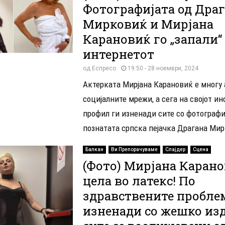
Фотографијата од Дра
Мирковиќ и Мирјана
Карановиќ го „запали“
интернетот
од
Еспресо
19:50 - 28 ноември, 2024
Актерката Мирјана Карановиќ е многу
социјалните мрежи, а сега на својот ин
профил ги изненади сите со фотографи
познатата српска пејачка Драгана Мир
Балкан
Ви Препорачуваме
Слајдер
Сцена
(Фото) Мирјана Каран
цела во латекс! По
здравствените пробле
изненади со жешко изд