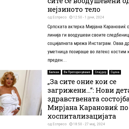
сите се воодушевени о
нејзиното тело
од
Еспресо
12:50 - 1 јуни, 2024
Српската актерка Мирјана Карановиќ с
линија ги воодушеви своите следбениц
социјалната мрежа Инстаграм. Оваа д
уметница позираше во латекс костим к
преден...
Балкан
Ви Препорачуваме
Слајдер
Сцена
„За сите оние кои се
загрижени…“: Нови дет
здравствената состојба
Мирјана Карановиќ по
хоспитализацијата
од
Еспресо
18:50 - 27 мај, 2024