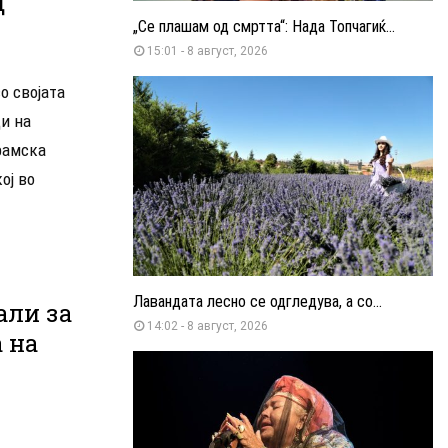
д
„Се плашам од смртта“: Нада Топчагиќ...
15:01 - 8 август, 2026
о својата
и на
рамска
ој во
Лавандата лесно се одгледува, а со...
али за
14:02 - 8 август, 2026
 на