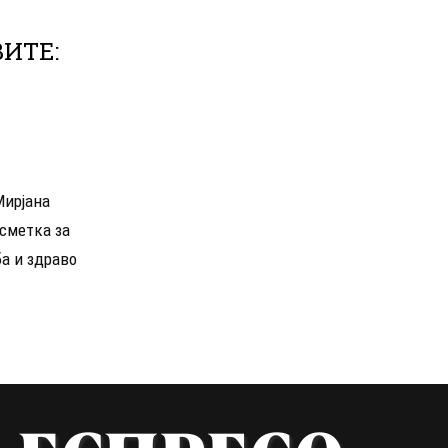
ИТЕ:
Мирјана
 сметка за
ба и здраво