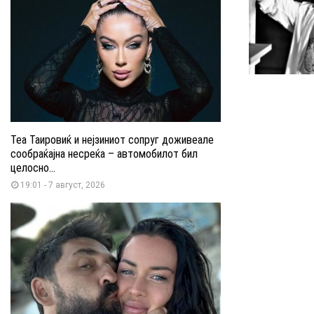
Теа Таировиќ и нејзиниот сопруг доживеале
сообраќајна несреќа – автомобилот бил
целосно...
19:01 - 7 август, 2026