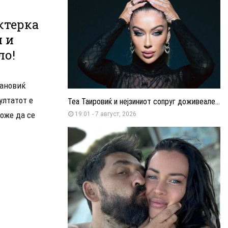
ктерка
и и
ло!
рановиќ
ултатот е
Теа Таировиќ и нејзиниот сопруг доживеале...
може да се
19:01 - 7 август, 2026