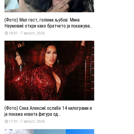
(Фото) Мал гест, голема љубов: Мина
Наумовиќ откри како братчето ја покажува...
18:01 - 7 август, 2026
(Фото) Сека Алексиќ ослабе 14 килограми и
ја покажа новата фигура од...
17:01 - 7 август, 2026