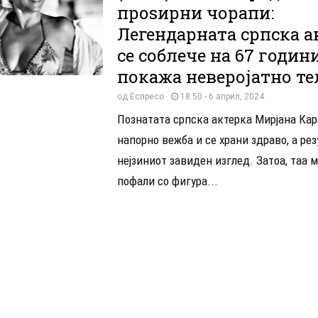
проѕирни чорапи:
Легендарната српска а
се соблече на 67 годин
покажа неверојатно те
од
Еспресо
18:50 - 6 април, 2024
Познатата српска актерка Мирјана Ка
напорно вежба и се храни здраво, а рез
нејзиниот завиден изглед. Затоа, таа 
пофали со фигура...