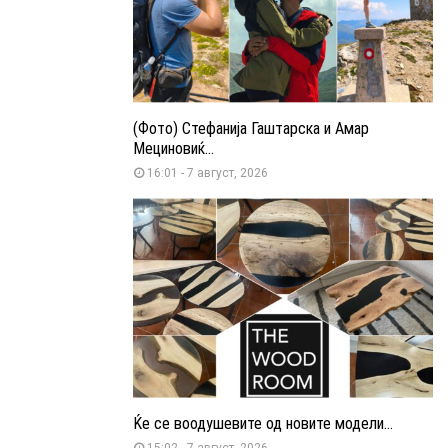
(Фото) Стефанија Гаштарска и Амар
Мециновиќ...
16:01 - 7 август, 2026
Ќе се воодушевите од новите модели...
15:02 - 7 август, 2026