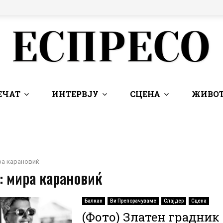
ЕЧАТ
ИНТЕРВЈУ
СЦЕНА
ЖИВОТ
ра карановиќ
: мира карановиќ
Балкан
Ви Препорачуваме
Слајдер
Сцена
(Фото) Златен градник