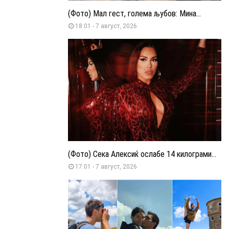
(Фото) Мал гест, голема љубов: Мина...
18:01 - 7 август, 2026
(Фото) Сека Алексиќ ослабе 14 килограми...
17:01 - 7 август, 2026