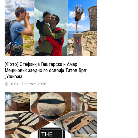
(Фото) Стефанија Гаштарска и Амар
Мециновиќ заедно го освоија Титов Врв:
„Уживам...
16:01 - 7 август, 2026