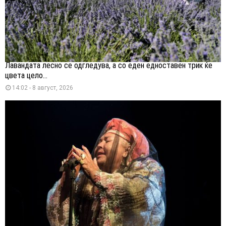
Лавандата лесно се одгледува, а со еден едноставен трик ќе
цвета цело...
14:02 - 8 август, 2026