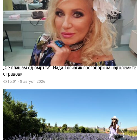
„Се плашам од смртта“: Нада Топчагиќ проговори за најголемите
стравови
15:01 - 8 август, 2026