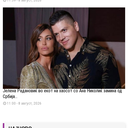
11:59 - 8 август, 2026
Јелена Радановиќ во екот на хаосот со Ана Николиќ замина од
Србија...
11:00 - 8 август, 2026