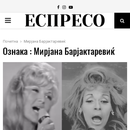
Facebook
Instagram
Youtube
PRIMARY
MENU
Почетна
Мирјана Барјактаревиќ
Ознака : Мирјана Барјактаревиќ