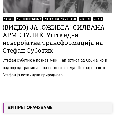
Балкан
Ви Препорачуваме
Ви препорачуваме на СП
Слајдер
Сцена
(ВИДЕО) ЈА „ОЖИВЕА“ СИЛВАНА
АРМЕНУЛИЌ: Уште една
неверојатна трансформација на
Стефан Суботиќ
Стефан Суботиќ е познат мејк – ап артист од Србија, но и
надвор од границите на неговата земја. Покрај тоа што
Стефан ја истакнува природната...
ВИ ПРЕПОРАЧУВАМЕ