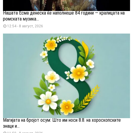
Нашата Есма денеска ќе наполнеше 84 години — кралицата на
ромската музика...
12:54 - 8 август, 2026
Магијата на бројот осум: Што им носи 8.8. на хороскопските
знаци и...