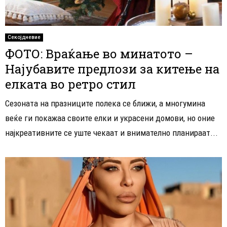
Секојдневие
ФОТО: Враќање во минатото –
Најубавите предлози за китење на
елката во ретро стил
Сезоната на празниците полека се ближи, а многумина
веќе ги покажаа своите елки и украсени домови, но оние
најкреативните се уште чекаат и внимателно планираат...