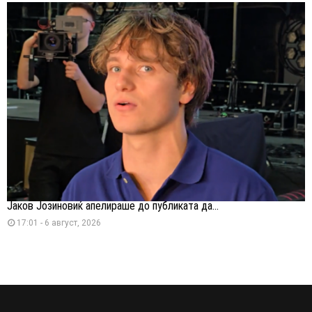
Јаков Јозиновиќ апелираше до публиката да...
17:01 - 6 август, 2026