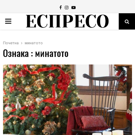
Facebook
Instagram
Youtube
PRIMARY
MENU
Почетна
минатото
Ознака : минатото