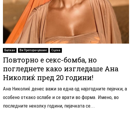
Балкан
Ви Препорачуваме
Сцена
Повторно е секс-бомба, но
погледнете како изгледаше Ана
Николиќ пред 20 години!
Ана Николиќ денес важи за една од најзгодните пејачки, а
особено откако ослабе и се врати во форма. Имено, во
последните неколку години, пејачката се...