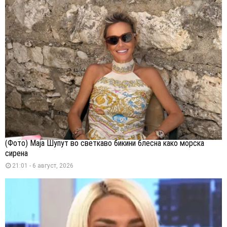
(Фото) Маја Шупут во светкаво бикини блесна како морска
сирена
21:01 - 6 август, 2026