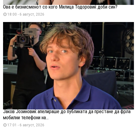
Ова е бизнисменот со кого Милица Тодоровиќ доби син?
18:00 - 6 август, 2026
Јаков Јозиновиќ апелираше до публиката да престане да фрла
мобилни телефони на...
17:01 - 6 август, 2026