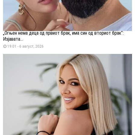
„Огњен нема деца од првиот брак, има син од вториот брак“:
Изјавата...
19:01 - 6 август, 2026