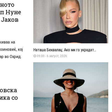
шното
п Нуне
 Јаков
живаа на
озиновиќ, кој
Наташа Беквалац: Ако ми го украдат...
ар во Охрид.
09:00 - 6 август, 2026
овска
ика со