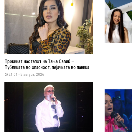
Прекинат настапот на Тања Савиќ –
Публиката во опасност, пејачката во паника
21:01 - 5 август, 2026