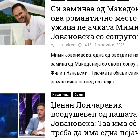
Си заминаа од Македон
ова романтично место:
ужива пејачката Мим
Јовановска со сопруго
од
apostolova
14:15 - 7 октомври, 2025
Мими Јовановска, една од ѕвездите на
замина од Македонија со својот сопруг
Филип Нуневски. Пејачката објави сли
романтичен поглед со својот...
Наши Фаци
Сцена
Џенан Лончаревиќ
воодушевен од нашат
Јовановска: Таа има сè
треба да има една пеја