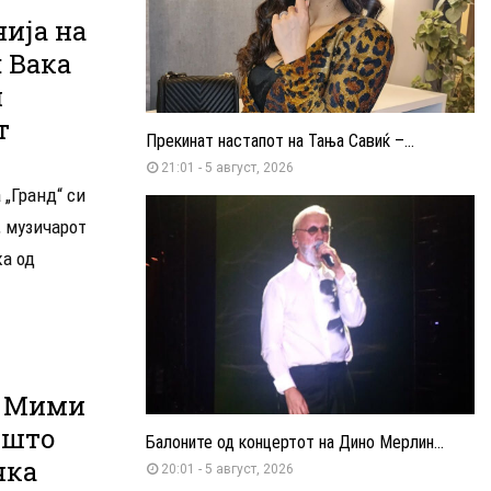
ија на
 Вака
и
т
Прекинат настапот на Тања Савиќ –...
21:01 - 5 август, 2026
 „Гранд“ си
, музичарот
ка од
а Мими
 што
Балоните од концертот на Дино Мерлин...
чка
20:01 - 5 август, 2026