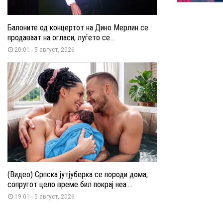
Балоните од концертот на Дино Мерлин се
продаваат на огласи, луѓето се...
20:01 - 5 август, 2026
(Видео) Српска јутјуберка се породи дома,
сопругот цело време бил покрај неа:...
19:01 - 5 август, 2026