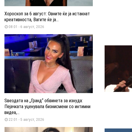
Хороскоп за 6 август: Овните ќе ја истакнат
креативноста, Вагите ќе ја...
08:01 - 6 август, 2026
Ѕвездата на „Гранд“ обвинета за изнуда:
Пејачката уценувала бизнисмени со интимни
видеа,...
22:01 - 5 август, 2026