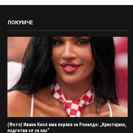
ЛОКУМЧЕ
(Фото) Ивана Кнол има порака за Роналдо: „Кристијано,
подготви се за нас“