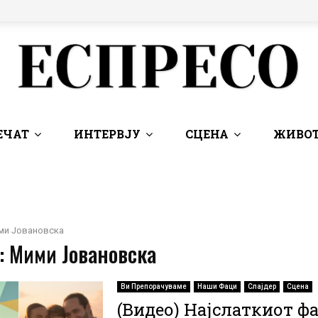
ЕЧАТ
ИНТЕРВЈУ
СЦЕНА
ЖИВОТ
ми Јовановска
: Мими Јовановска
Ви Препорачуваме
Наши Фаци
Слајдер
Сцена
(Видео) Најслаткиот ф