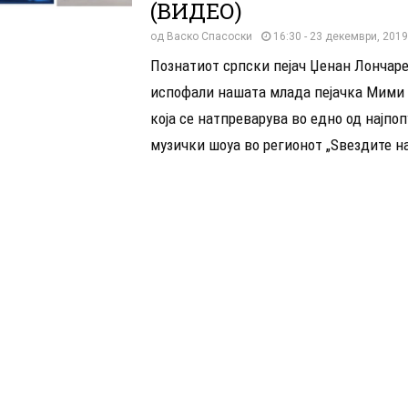
(ВИДЕО)
од
Васко Спасоски
16:30 - 23 декември, 2019
Познатиот српски пејач Џенан Лончаре
испофали нашата млада пејачка Мими
која се натпреварува во едно од најпо
музички шоуа во регионот „Ѕвездите на