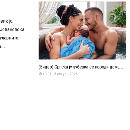
виќ ја
 Јовановска
пуларните
...
(Видео) Српска јутјуберка се породи дома,...
19:01 - 5 август, 2026