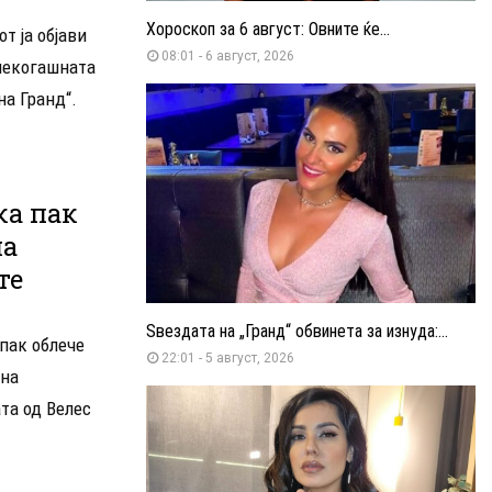
Хороскоп за 6 август: Овните ќе...
т ја објави
08:01 - 6 август, 2026
 некогашната
на Гранд“.
ка пак
на
те
Ѕвездата на „Гранд“ обвинета за изнуда:...
пак облече
22:01 - 5 август, 2026
 на
та од Велес