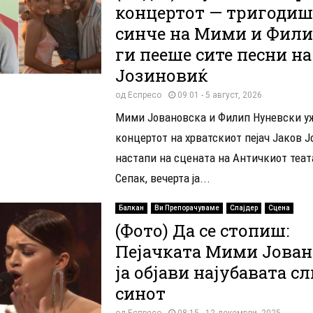
концертот — тригоди
синче на Мими и Фили
ги пееше сите песни на
Јозиновиќ
од
Еспресо
09:01 - 5 август, 2026
Мими Јовановска и Филип Нуневски у
концертот на хрватскиот пејач Јаков Ј
настапи на сцената на Античкиот теат
Сепак, вечерта ја...
Балкан
Ви Препорачуваме
Слајдер
Сцена
(Фото) Да се стопиш:
Пејачката Мими Јован
ја објави најубавата сл
синот
од
Еспресо
08:15 - 12 декември, 2025