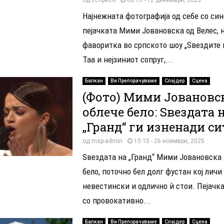
Најнежната фотографија од себе со сино
пејачката Мими Јовановска од Велес,
фаворитка во српското шоу „Ѕвездите 
Таа и нејзиниот сопруг,...
Балкан
Ви Препорачуваме
Слајдер
Сцена
(Фото) Мими Јовановс
облече бело: Ѕвездата 
„Гранд“ ги изненади си
од
msp-admin
15:15 - 26 ноември, 2025
Ѕвездата на „Гранд“ Мими Јовановска 
бело, поточно бел долг фустан кој личи
невестински и одлично ѝ стои. Пејачка
со провокативно...
Балкан
Ви Препорачуваме
Слајдер
Сцена