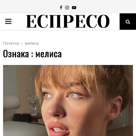
Facebook
Instagram
Youtube
PRIMARY
MENU
Почетна
мелиса
Ознака : мелиса