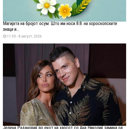
Магијата на бројот осум: Што им носи 8.8. на хороскопските
знаци и...
11:59 - 8 август, 2026
Јелена Радановиќ во екот на хаосот со Ана Николиќ замина од