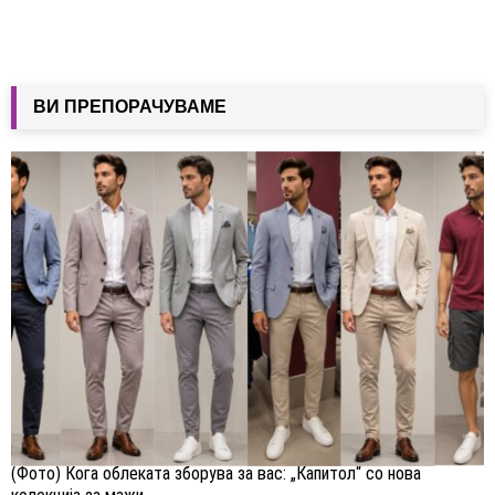
ВИ ПРЕПОРАЧУВАМЕ
(Фото) Кога облеката зборува за вас: „Капитол“ со нова