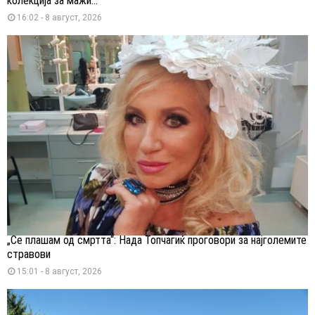
колекција за мажи...
16:02 - 8 август, 2026
„Се плашам од смртта“: Нада Топчагиќ проговори за најголемите
стравови
15:01 - 8 август, 2026