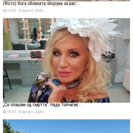
(Фото) Кога облеката зборува за вас:...
16:02 - 8 август, 2026
„Се плашам од смртта“: Нада Топчагиќ...
15:01 - 8 август, 2026