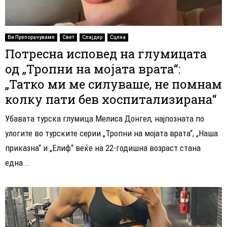
Ви Препорачуваме
Свет
Слајдер
Сцена
Потресна исповед на глумицата
од „Тропни на мојата врата“:
„Татко ми ме силуваше, не помнам
колку пати бев хоспитализирана“
Убавата турска глумица Мелиса Донгел, најпозната по
улогите во турските серии „Тропни на мојата врата“, „Наша
приказна“ и „Елиф“ веќе на 22-годишна возраст стана
една...