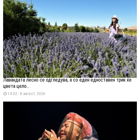
Лавандата лесно се одгледува, а со еден едноставен трик ќе
цвета цело...
14:02 - 8 август, 2026