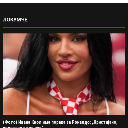
ЛОКУМЧЕ
(Фото) Ивана Кнол има порака за Роналдо: „Кристијано,
подготви се за нас“