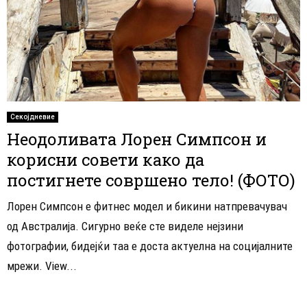
Секојдневие
Неодоливата Лорен Симпсон и
корисни совети како да
постигнете совршено тело! (ФОТО)
Лорен Симпсон е фитнес модел и бикини натпревачувач
од Австралија. Сигурно веќе сте виделе нејзини
фотографии, бидејќи таа е доста актуелна на социјалните
мрежи. View...