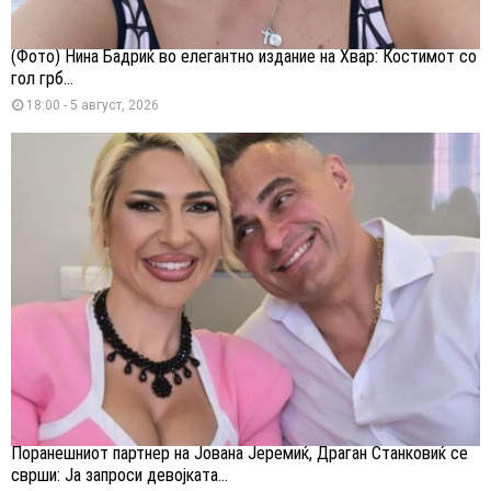
(Фото) Нина Бадриќ во елегантно издание на Хвар: Костимот со
гол грб...
18:00 - 5 август, 2026
Поранешниот партнер на Јована Јеремиќ, Драган Станковиќ се
сврши: Ја запроси девојката...