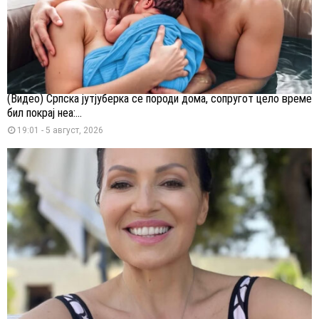
(Видео) Српска јутјуберка се породи дома, сопругот цело време
бил покрај неа:...
19:01 - 5 август, 2026