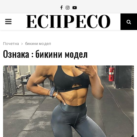
Facebook
Instagram
Youtube
PRIMARY
MENU
Почетна
бикини модел
Ознака : бикини модел