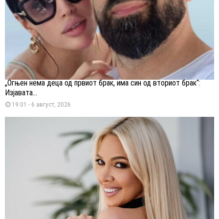
„Огњен нема деца од првиот брак, има син од вториот брак“:
Изјавата...
19:01 - 6 август, 2026