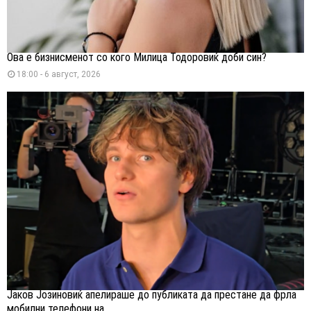
Ова е бизнисменот со кого Милица Тодоровиќ доби син?
18:00 - 6 август, 2026
Јаков Јозиновиќ апелираше до публиката да престане да фрла
мобилни телефони на...