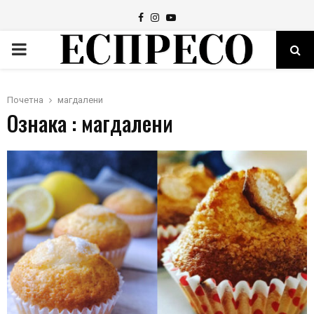
Facebook
Instagram
Youtube
PRIMARY
MENU
Почетна
магдалени
Ознака : магдалени