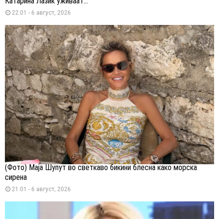
Катарина Лазиќ уживаат...
22:01 - 6 август, 2026
(Фото) Маја Шупут во светкаво бикини блесна како морска
сирена
21:01 - 6 август, 2026