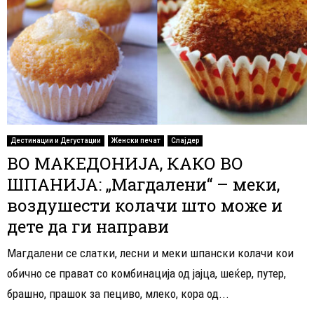
Дестинации и Дегустации
Женски печат
Слајдер
ВО МАКЕДОНИЈА, КАКО ВО
ШПАНИЈА: „Магдалени“ – меки,
воздушести колачи што може и
дете да ги направи
Магдалени се слатки, лесни и меки шпански колачи кои
обично се прават со комбинација од јајца, шеќер, путер,
брашно, прашок за пециво, млеко, кора од...