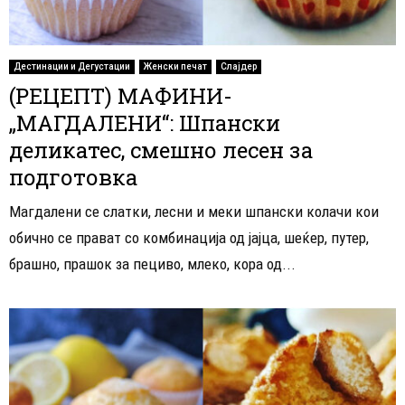
Дестинации и Дегустации
Женски печат
Слајдер
(РЕЦЕПТ) МАФИНИ-
„МАГДАЛЕНИ“: Шпански
деликатес, смешно лесен за
подготовка
Магдалени се слатки, лесни и меки шпански колачи кои
обично се прават со комбинација од јајца, шеќер, путер,
брашно, прашок за пециво, млеко, кора од...