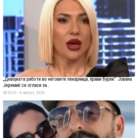
„Девојката работи во неговите пекарници, прави бурек“: Јована
Јеремиќ се огласи за...
20:01 - 6 август, 2026