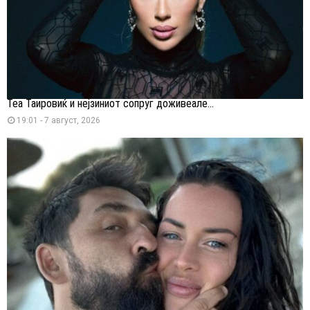
Теа Таировиќ и нејзиниот сопруг доживеале...
19:01 - 7 август, 2026