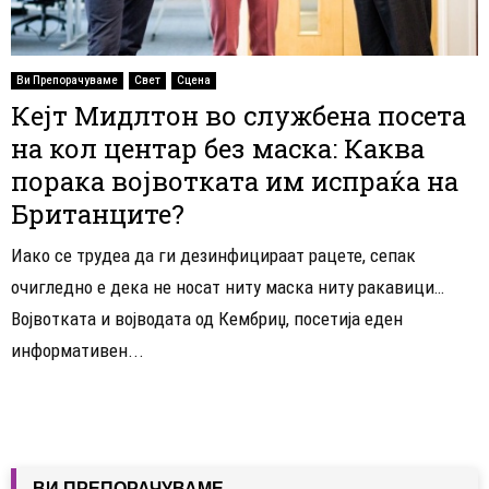
Ви Препорачуваме
Свет
Сцена
Кејт Мидлтон во службена посета
на кол центар без маска: Каква
порака војвотката им испраќа на
Британците?
Иако се трудеа да ги дезинфицираат рацете, сепак
очигледно е дека не носат ниту маска ниту ракавици…
Војвотката и војводата од Кембриџ, посетија еден
информативен...
ВИ ПРЕПОРАЧУВАМЕ