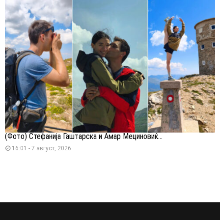
(Фото) Стефанија Гаштарска и Амар Мециновиќ...
16:01 - 7 август, 2026