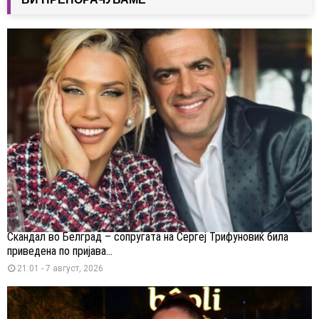
Скандал во Белград – сопругата на Сергеј Трифуновиќ била
приведена по пријава...
21:01 - 7 август, 2026