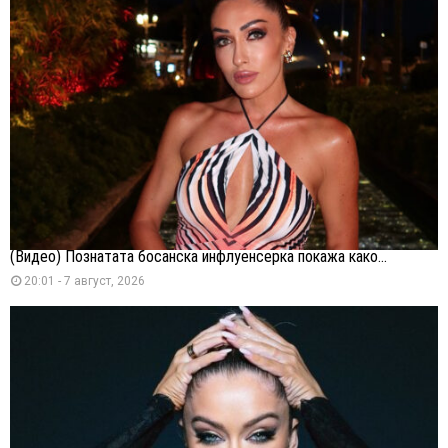
(Видео) Познатата босанска инфлуенсерка покажа како...
20:01 - 7 август, 2026