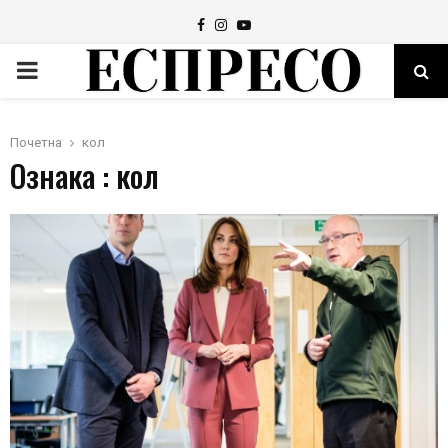
Facebook
Instagram
Youtube
PRIMARY
MENU
Почетна
кол
Ознака : кол