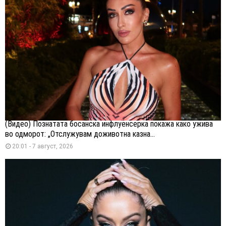
(Видео) Познатата босанска инфлуенсерка покажа како ужива
во одморот: „Отслужувам доживотна казна...
20:01 - 7 август, 2026