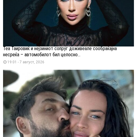
Теа Таировиќ и нејзиниот сопруг доживеале сообраќајна
несреќа – автомобилот бил целосно...
19:01 - 7 август, 2026