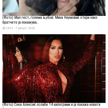
(Фото) Мал гест, голема љубов: Мина Наумовиќ откри како
братчето ја покажува...
18:01 - 7 август, 2026
(Фото) Сека Алексиќ ослабе 14 килограми и ја покажа новата