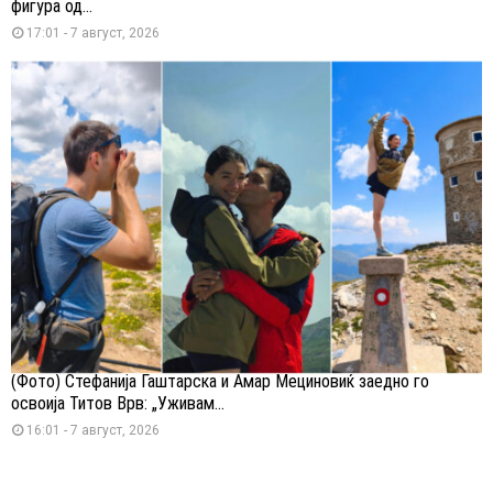
фигура од...
17:01 - 7 август, 2026
(Фото) Стефанија Гаштарска и Амар Мециновиќ заедно го
освоија Титов Врв: „Уживам...
16:01 - 7 август, 2026