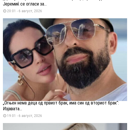
Јеремиќ се огласи за...
20:01 - 6 август, 2026
„Огњен нема деца од првиот брак, има син од вториот брак“:
Изјавата...
19:01 - 6 август, 2026