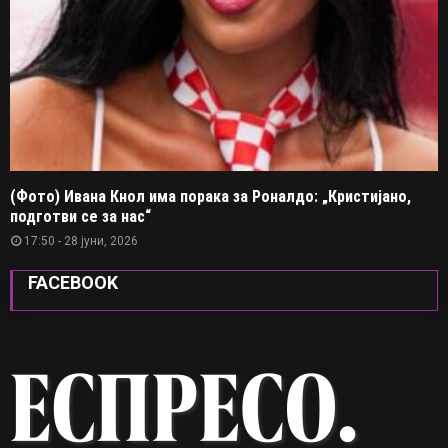
(Фото) Ивана Кнол има порака за Роналдо: „Кристијано,
подготви се за нас“
17:50 - 28 јуни, 2026
FACEBOOK