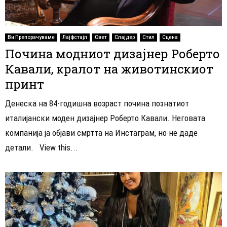
Ви Препорачуваме
Лајфстајл
Свет
Слајдер
Стил
Сцена
Почина модниот дизајнер Роберто
Кавали, кралот на животинскиот
принт
Денеска на 84-годишна возраст почина познатиот
италијански моден дизајнер Роберто Кавали. Неговата
компанија ја објави смртта на Инстаграм, но не даде
детали. View this...