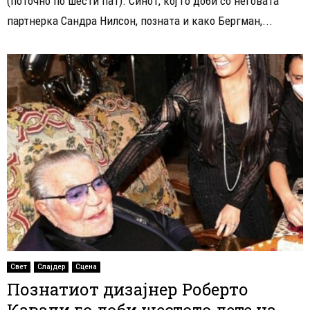
(поточно по шести пат). Синот, кој го доби со неговата
партнерка Сандра Нилсон, позната и како Бергман,...
Свет
Слајдер
Сцена
Познатиот дизајнер Роберто
Кавали го доби шестото дете на