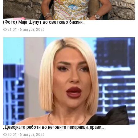
(Фото) Маја Шупут во светкаво бикини...
21:01 - 6 август, 2026
„Девојката работи во неговите пекарници, прави...
20:01 - 6 август, 2026