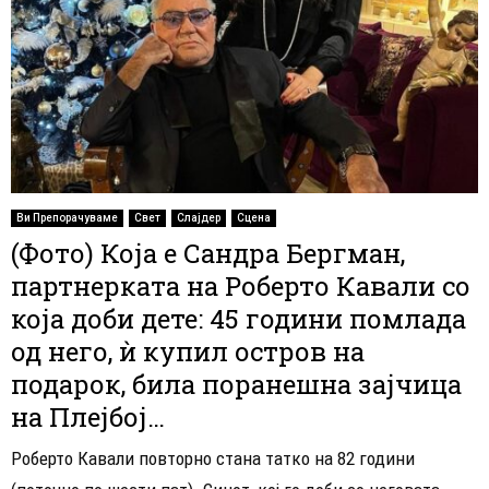
Ви Препорачуваме
Свет
Слајдер
Сцена
(Фото) Која е Сандра Бергман,
партнерката на Роберто Кавали со
која доби дете: 45 години помлада
од него, ѝ купил остров на
подарок, била поранешна зајчица
на Плејбој…
Роберто Кавали повторно стана татко на 82 години