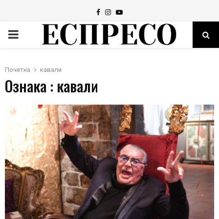
Facebook
Instagram
Youtube
PRIMARY
MENU
Почетна
кавали
Ознака : кавали