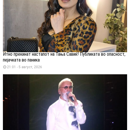
Итно прекинат настапот на Тања Савиќ! Публиката во опасност,
пејачката во паника
21:01 - 5 август, 2026