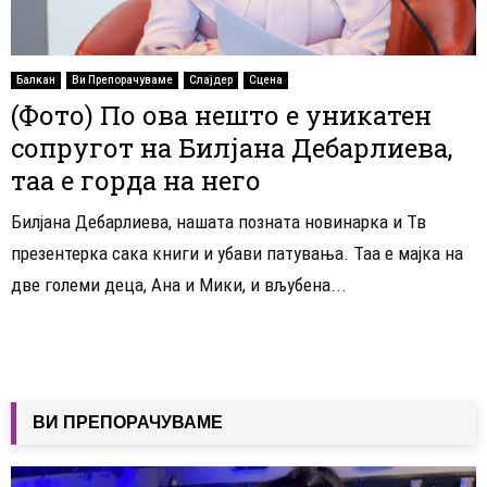
Балкан
Ви Препорачуваме
Слајдер
Сцена
(Фото) По ова нешто е уникатен
сопругот на Билјана Дебарлиева,
таа е горда на него
Билјана Дебарлиева, нашата позната новинарка и Тв
презентерка сака книги и убави патувања. Таа е мајка на
две големи деца, Ана и Мики, и вљубена...
ВИ ПРЕПОРАЧУВАМЕ