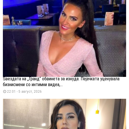
Ѕвездата на „Гранд“ обвинета за изнуда: Пејачката уценувала
бизнисмени со интимни видеа,...
22:01 - 5 август, 2026