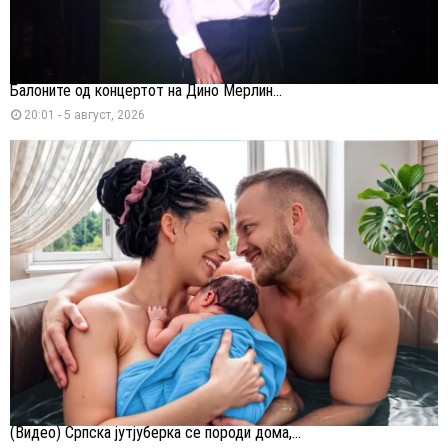
Балоните од концертот на Дино Мерлин...
20:01 - 5 август, 2026
(Видео) Српска јутјуберка се породи дома,...