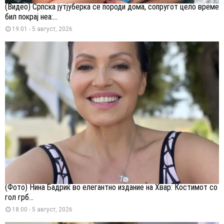
(Видео) Српска јутјуберка се породи дома, сопругот цело време
бил покрај неа:...
19:01 - 5 август, 2026
(Фото) Нина Бадриќ во елегантно издание на Хвар: Костимот со
гол грб...
18:00 - 5 август, 2026