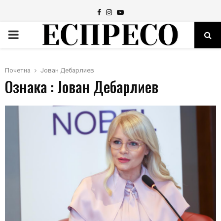
Facebook
Instagram
Youtube
PRIMARY
MENU
Почетна
Јован Дебарлиев
Ознака : Јован Дебарлиев