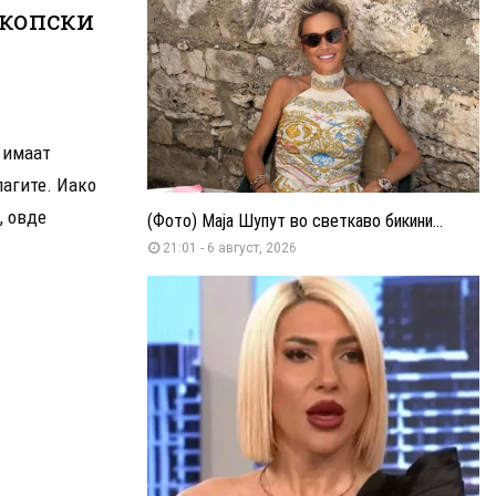
скопски
, имаат
лагите. Иако
, овде
(Фото) Маја Шупут во светкаво бикини...
21:01 - 6 август, 2026