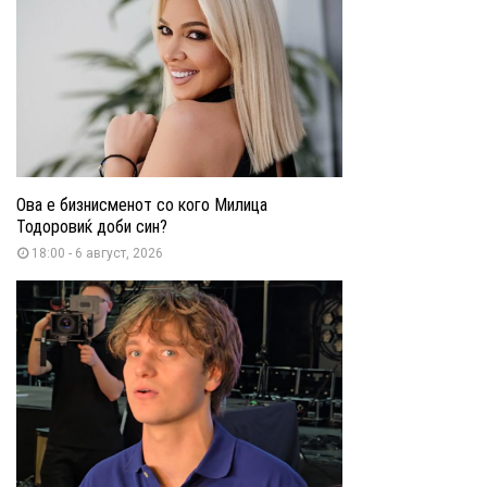
Ова е бизнисменот со кого Милица
Тодоровиќ доби син?
18:00 - 6 август, 2026