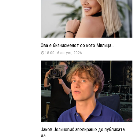
Ова е бизнисменот со кого Милица...
18:00 - 6 август, 2026
Јаков Јозиновиќ апелираше до публиката
да...