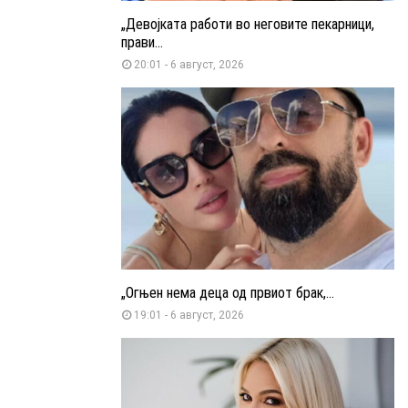
„Девојката работи во неговите пекарници,
прави...
20:01 - 6 август, 2026
„Огњен нема деца од првиот брак,...
19:01 - 6 август, 2026