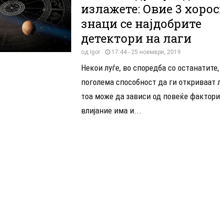
излажете: Овие 3 хоро
знаци се најдобрите
детектори на лаги
од
Igor
17:44 - 25 ноември, 2019
Некои луѓе, во споредба со останатите
поголема способност да ги откриваат 
тоа може да зависи од повеќе фактори
влијание има и...