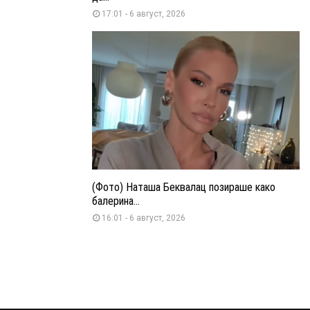
17:01 - 6 август, 2026
(Фото) Наташа Беквалац позираше како
балерина...
16:01 - 6 август, 2026