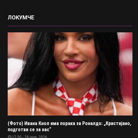
ЛОКУМЧЕ
(Фото) Ивана Кнол има порака за Роналдо: „Кристијано,
подготви се за нас“
17:50 - 28 јуни, 2026