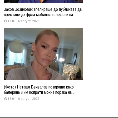
Јаков Јозиновиќ апелираше до публиката да
престане да фрла мобилни телефони на...
17:01 - 6 август, 2026
(Фото) Наташа Беквалац позираше како
балерина и им испрати моќна порака на...
16:01 - 6 август, 2026