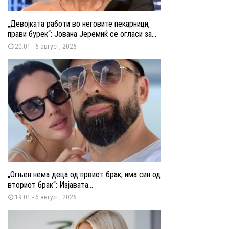
„Девојката работи во неговите пекарници,
прави бурек“: Јована Јеремиќ се огласи за...
20:01 - 6 август, 2026
„Огњен нема деца од првиот брак, има син од
вториот брак“: Изјавата...
19:01 - 6 август, 2026