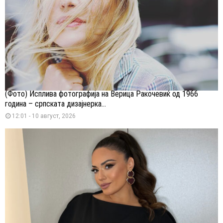
(Фото) Исплива фотографија на Верица Ракочевиќ од 1966
година – српската дизајнерка...
12:01 - 10 август, 2026