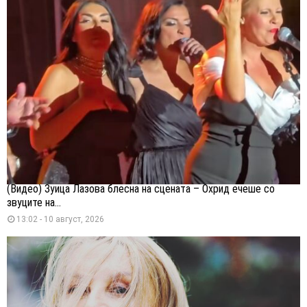
(Видео) Зуица Лазова блесна на сцената – Охрид ечеше со
звуците на...
13:02 - 10 август, 2026