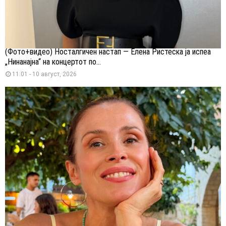
(Фото+видео) Носталгичен настап — Елена Ристеска ја испеа
„Нинанајна“ на концертот по...
11:01 - 10 август, 2026