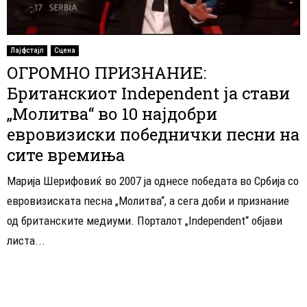
Лајфстајл
Сцена
ОГРОМНО ПРИЗНАНИЕ:
Британскиот Independent ја стави
„Молитва“ во 10 најдобри
евровизиски победнички песни на
сите времиња
Марија Шерифовиќ во 2007 ја однесе победата во Србија со
евровизиската песна „Молитва“, а сега доби и признание
од британските медиуми. Порталот „Independent“ објави
листа...