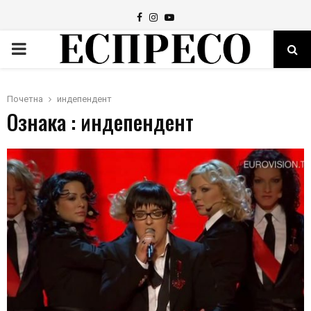
Facebook
Instagram
Youtube
PRIMARY
MENU
Почетна
индепендент
Ознака : индепендент