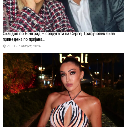
Скандал во Белград – сопругата на Сергеј Трифуновиќ била
приведена по пријава...
21:01 - 7 август, 2026