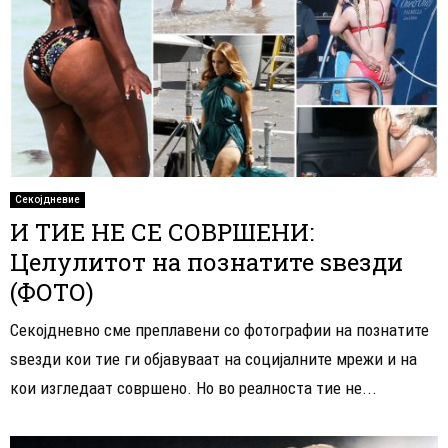
Секојдневие
И ТИЕ НЕ СЕ СОВРШЕНИ:
Целулитот на познатите ѕвезди
(ФОТО)
Секојдневно сме преплавени со фотографии на познатите
ѕвезди кои тие ги објавуваат на социјалните мрежи и на
кои изгледаат совршено. Но во реалноста тие не...