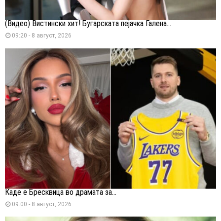
(Видео) Вистински хит! Бугарската пејачка Галена...
09:20 - 8 август, 2026
Каде е Бресквица во драмата за...
09:00 - 8 август, 2026