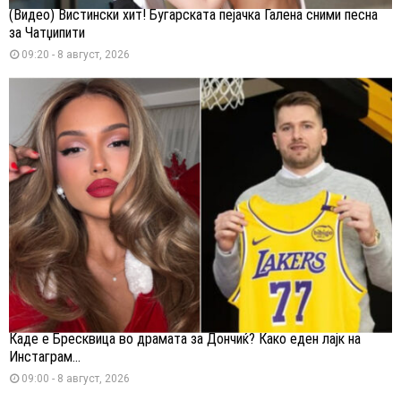
(Видео) Вистински хит! Бугарската пејачка Галена сними песна
за Чатџипити
09:20 - 8 август, 2026
Каде е Бресквица во драмата за Дончиќ? Како еден лајк на
Инстаграм...
09:00 - 8 август, 2026