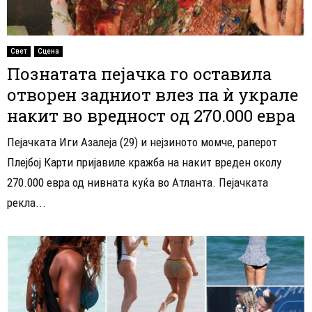
Свет
Сцена
Познатата пејачка го оставила
отворен задниот влез па ѝ украле
накит во вредност од 270.000 евра
Пејачката Иги Азалеја (29) и нејзиното момче, раперот
Плејбој Карти пријавиле кражба на накит вреден околу
270.000 евра од нивната куќа во Атланта. Пеjачката
рекла...