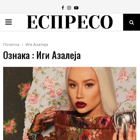
Facebook
Instagram
Youtube
PRIMARY
MENU
Почетна
Иги Азалеја
Ознака : Иги Азалеја