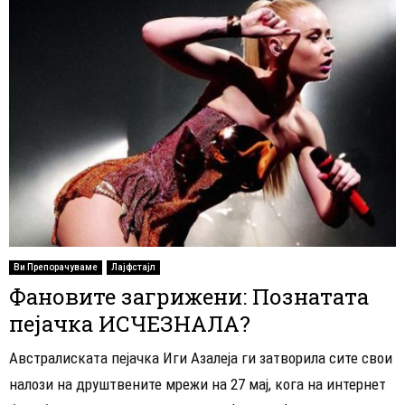
Ви Препорачуваме
Лајфстајл
Фановите загрижени: Познатата
пејачка ИСЧЕЗНАЛА?
Австралиската пејачка Иги Азалеја ги затворила сите свои
налози на друштвените мрежи на 27 мај, кога на интернет