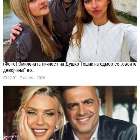
(Фото) Омилената личност на Душко Тошиќ на одмор со „своите
девојчиња“ во...
22:01 - 7 август, 2026