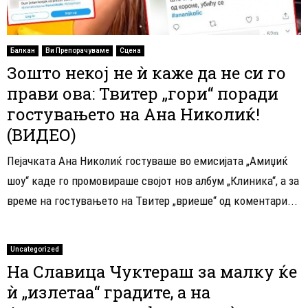
Балкан
Ви Препорачуваме
Сцена
Зошто некој не ѝ каже да не си го
прави ова: Твитер „гори“ поради
гостувањето на Ана Николиќ!
(ВИДЕО)
Пејачката Ана Николиќ гостуваше во емисијата „Амиџиќ
шоу“ каде го промовираше својот нов албум „Клиника“, а за
време на гостувањето на Твитер „вриеше“ од коментари...
Uncategorized
На Славица Чуктераш за малку ќе
ѝ „излетаа“ градите, а на