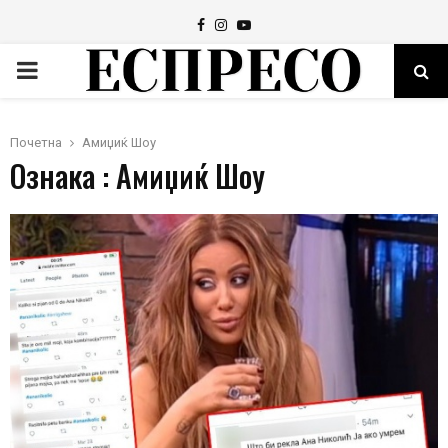
Facebook
Instagram
Youtube
PRIMARY
MENU
Почетна
Амиџиќ Шоу
Ознака : Амиџиќ Шоу