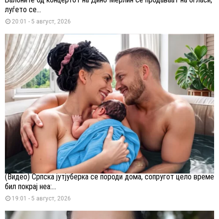
луѓето се...
20:01 - 5 август, 2026
(Видео) Српска јутјуберка се породи дома, сопругот цело време
бил покрај неа:...
19:01 - 5 август, 2026