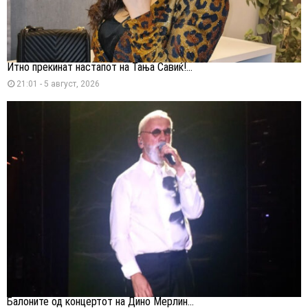
Итно прекинат настапот на Тања Савиќ!...
21:01 - 5 август, 2026
Балоните од концертот на Дино Мерлин...