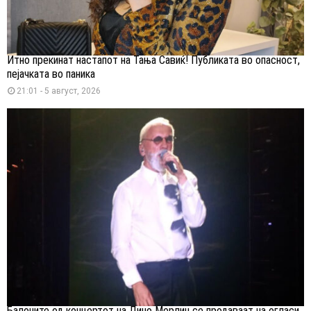
Итно прекинат настапот на Тања Савиќ! Публиката во опасност,
пејачката во паника
21:01 - 5 август, 2026
Балоните од концертот на Дино Мерлин се продаваат на огласи,