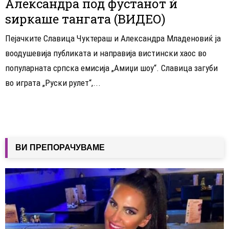
Александра под фустанот ѝ
ѕиркаше тангата (ВИДЕО)
Пејачките Славица Чуктераш и Александра Младеновиќ ја
воодушевија публиката и направија вистински хаос во
популарната српска емисија „Амиџи шоу“. Славица загуби
во играта „Руски рулет“,...
ВИ ПРЕПОРАЧУВАМЕ