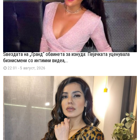
Ѕвездата на „Гранд“ обвинета за изнуда: Пејачката уценувала
бизнисмени со интимни видеа,...
22:01 - 5 август, 2026