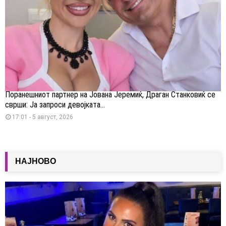
Поранешниот партнер на Јована Јеремиќ, Драган Станковиќ се
сврши: Ја запроси девојката...
17:01 - 5 август, 2026
НАЈНОВО