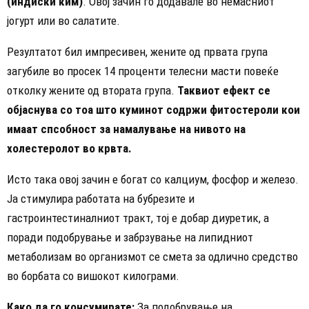
(индиски ким)
. Овој зачин го додавале во немасниот
јогурт или во салатите.
Резултатот бил импресивен, жените од првата група
загубиле во просек 14 проценти телесни масти повеќе
отколку жените од втората група.
Таквиот ефект се
објаснува со тоа што куминот содржи фитостероли кои
имаат спсобност за намалување на нивото на
холестеролот во крвта.
Исто така овој зачин е богат со калциум, фосфор и железо.
Ја стимулира работата на бубрезите и
гастроинтестиналниот тракт, тој е добар диуретик, а
поради подобрување и забрзување на липидниот
метаболизам во организмот се смета за одлично средство
во борбата со вишокот килограми.
Како да го консумирате:
За подобрување на