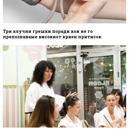
Три клучни грешки поради кои не го
препознаваме високиот крвен притисок