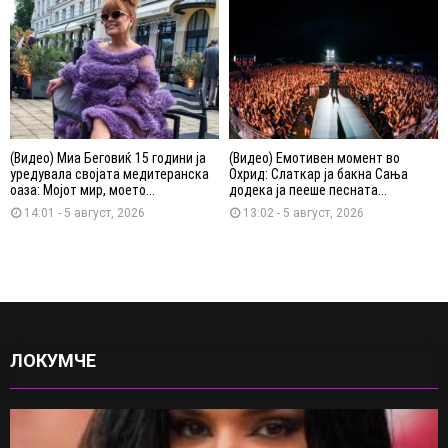
(Видео) Миа Беговиќ 15 години ја
(Видео) Емотивен момент во
уредувала својата медитеранска
Охрид: Слаткар ја бакна Сања
оаза: Мојот мир, моето...
додека ја пееше песната...
14:01 - 5 август, 2026
13:02 - 5 август, 2026
ЛОКУМЧЕ