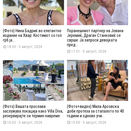
(Фото) Нина Бадриќ во елегантно
Поранешниот партнер на Јована
издание на Хвар: Костимот со гол
Јеремиќ, Драган Станковиќ се
грб ја...
сврши: Ја запроси девојката
пред...
18:00 - 5 август, 2026
17:01 - 5 август, 2026
(Фото) Вашата прослава
(Фото+видео) Мила Арсовска
заслужува локација како Villa Diva,
доби протеза за стапалото по 40
резервирајте си термин навреме
години и одново учи...
16:02 - 5 август, 2026
15:00 - 5 август, 2026