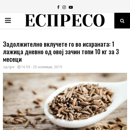
Facebook
Instagram
Youtube
PRIMARY
MENU
Задолжително вклучете го во исхраната: 1
лажица дневно од овој зачин топи 10 кг за 3
месеци
од
Igor
16:59 - 25 ноември, 2019