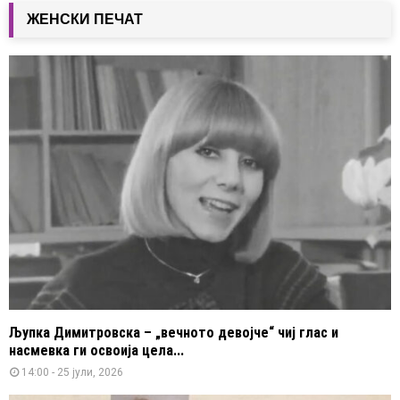
ЖЕНСКИ ПЕЧАТ
Љупка Димитровска – „вечното девојче“ чиј глас и
насмевка ги освоија цела...
14:00 - 25 јули, 2026