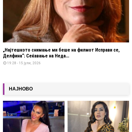
„Најтешкото снимање ми беше на филмот Исправи се,
Делфина“: Сеќавање на Неда...
19:28 - 15 јули, 2026
НАЈНОВО