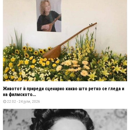
Животот ѝ приреди сценарио какво што ретко се гледа и
на филмското...
22:02 - 24 јули, 2026