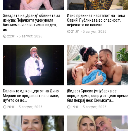
Ѕвездата на „Гранд“ обвинета за
Итно прекинат настапот на Тања
изнуда: Пејачката уценувала
Савиќ! Публиката во опасност,
бизнисмени со интимни видеа,
пејачката во паника
им...
21:01 - 5 август, 2026
22:01 - 5 август, 2026
Балоните од концертот на Дино
(Видео) Српска јутјуберка се
Мерлин се продаваат на огласи,
породи дома, сопругот цело време
луѓето се во...
бил покрај неа: Снимката...
20:01 - 5 август, 2026
19:01 - 5 август, 2026