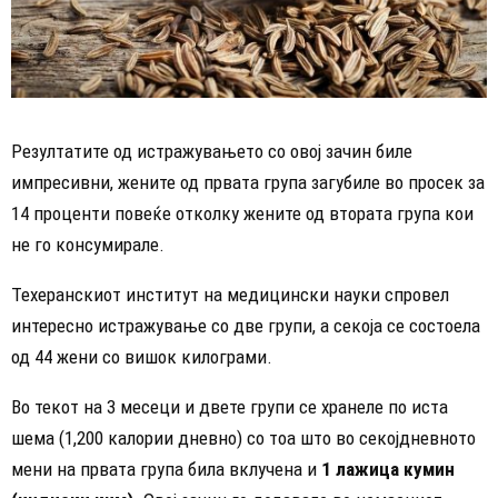
Резултатите од истражувањето со овој зачин биле
импресивни, жените од првата група загубиле во просек за
14 проценти повеќе отколку жените од втората група кои
не го консумирале.
Техеранскиот институт на медицински науки спровел
интересно истражување со две групи, а секоја се состоела
од 44 жени со вишок килограми.
Во текот на 3 месеци и двете групи се хранеле по иста
шема (1,200 калории дневно) со тоа што во секојдневното
мени на првата група била вклучена и
1 лажица кумин