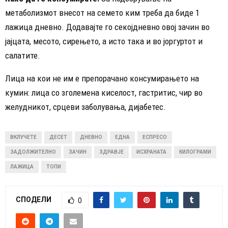
метаболизмот внесот на семето ким треба да биде 1
лажица дневно. Додавајте го секојдневно овој зачин во
јајцата, месото, сирењето, а исто така и во јоргуртот и
салатите.
Лица на кои не им е препорачано консумирањето на
кумин: лица со зголемена киселост, гастритис, чир во
желудникот, срцеви заболувања, дијабетес.
ВКЛУЧЕТЕ
ДЕСЕТ
ДНЕВНО
ЕДНА
ЕСПРЕСО
ЗАДОЛЖИТЕЛНО
ЗАЧИН
ЗДРАВЈЕ
ИСХРАНАТА
КИЛОГРАМИ
ЛАЖИЦА
ТОПИ
СПОДЕЛИ
0