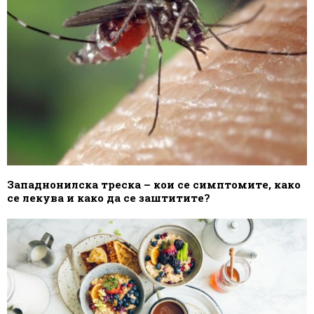
Западнонилска треска – кои се симптомите, како
се лекува и како да се заштитите?