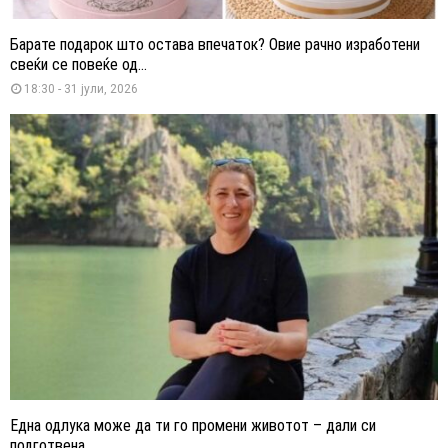
Барате подарок што остава впечаток? Овие рачно изработени
свеќи се повеќе од...
18:30 - 31 јули, 2026
Една одлука може да ти го промени животот – дали си
подготвена...