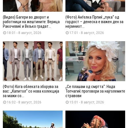
(Видео) Багери во дворот и
(Фото) Анѓелка Прпиќ „пука“ од
работници на жештините: Верица
гордост – денеска е важен ден за
Ракочевиќ и Вељко градат...
нејзиниот...
18:01 - 8 август, 2026
17:01 - 8 август, 2026
(Фото) Кога облеката зборува за
„Се плашам од смртта“: Нада
вас: „Капитол“ со нова колекција
Топчагиќ проговори за најголемите
за мажи со...
стравови
16:02 - 8 август, 2026
15:01 - 8 август, 2026