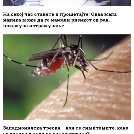
На секој час станете и прошетајте: Оваа мала
навика може да го намали ризикот од рак,
покажува истражување
Западнонилска треска – кои се симптомите, како
се лекува и како да се заштитите?