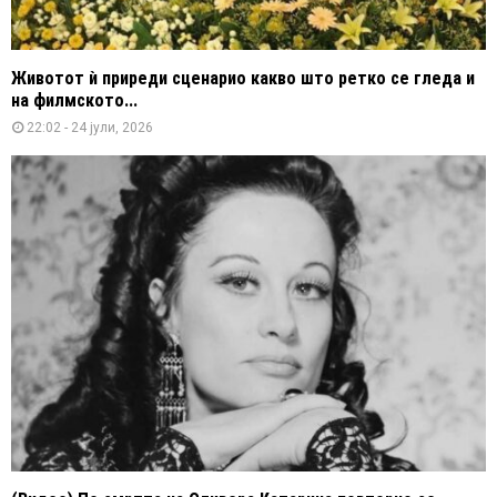
Животот ѝ приреди сценарио какво што ретко се гледа и
на филмското...
22:02 - 24 јули, 2026