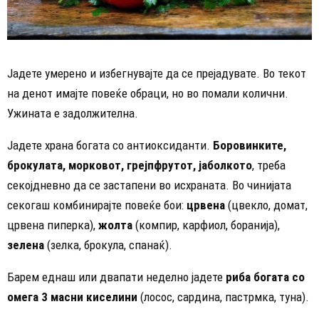
Јадете умерено и избегнувајте да се прејадувате. Во текот
на денот имајте повеќе обраци, но во помали колични.
Ужината е задолжителна.
Јадете храна богата со антиоксиданти.
Боровинките,
брокулата, морковот, грејпфрутот, јаболкото
, треба
секојдневно да се застапени во исхраната. Во чинијата
секогаш комбинирајте повеќе бои:
црвена
(цвекло, домат,
црвена пиперка),
жолта
(компир, карфиол, боранија),
зелена
(зелка, брокула, спанаќ).
Барем еднаш или двапати неделно јадете
риба богата со
омега 3 масни киселини
(лосос, сардина, пастрмка, туна).