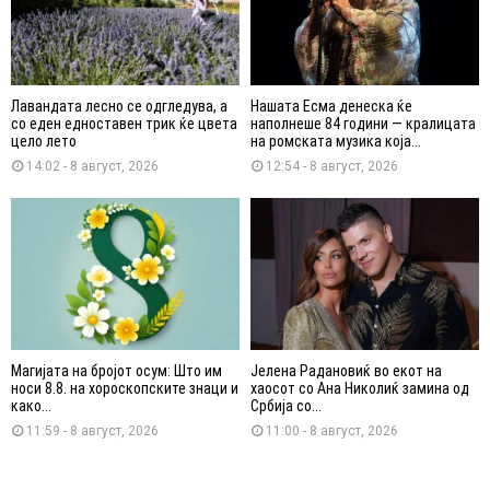
Лавандата лесно се одгледува, а
Нашата Есма денеска ќе
со еден едноставен трик ќе цвета
наполнеше 84 години — кралицата
цело лето
на ромската музика која...
14:02 - 8 август, 2026
12:54 - 8 август, 2026
Магијата на бројот осум: Што им
Јелена Радановиќ во екот на
носи 8.8. на хороскопските знаци и
хаосот со Ана Николиќ замина од
како...
Србија со...
11:59 - 8 август, 2026
11:00 - 8 август, 2026