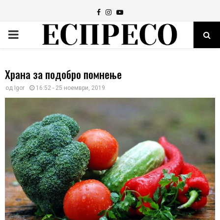
Facebook
Instagram
Youtube
PRIMARY
MENU
Храна за подобро помнење
од
Igor
16:52 - 25 ноември, 2019