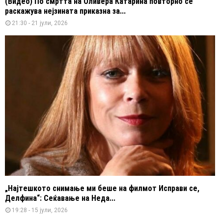
(Видео) По смртта на Оливера Катарина повторно се
раскажува нејзината приказна за...
21:30 - 21 јули, 2026
„Најтешкото снимање ми беше на филмот Исправи се,
Делфина“: Сеќавање на Неда...
19:28 - 15 јули, 2026