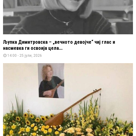
Љупка Димитровска – „вечното девојче“ чиј глас и
насмевка ги освоија цела...
14:00 - 25 јули, 2026