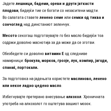
Јадете
лешници, бадеми, ореви и други јаткасти
плодови
, бидејќи тие се богати со незаситени мадти.
Во салатата ставете
ленено семе
или
семки од тиква и
сончоглед
над динстаниот зеленчук.
Месото
секогаш подготвувајте го без масло бидејќи тоа
содржи доволно маснотија за да може да се зготви.
Обезбедете си доволно
витамин Е
од следниве
намирници:
брокула, морков, грозје, лук, компир, јагоди,
спанаќ, портокали.
За подготовка на јадењата користете
маслиново, ленено
или некое ладно цедено масло
.
Избегнувајте претерано внесување
алкохол
. Хроничната
употреба на алкохолот го оштетува вашиот мозок.