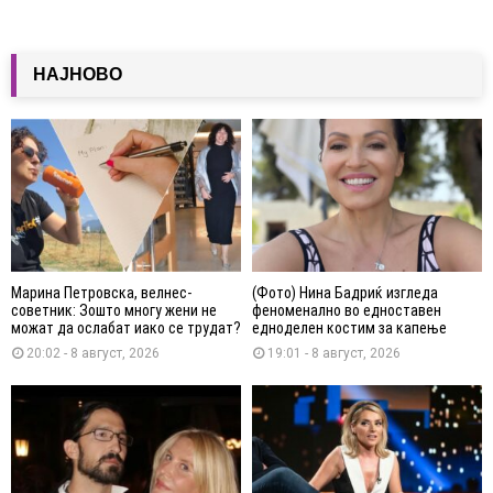
НАЈНОВО
Марина Петровска, велнес-
(Фото) Нина Бадриќ изгледа
советник: Зошто многу жени не
феноменално во едноставен
можат да ослабат иако се трудат?
едноделен костим за капење
20:02 - 8 август, 2026
19:01 - 8 август, 2026