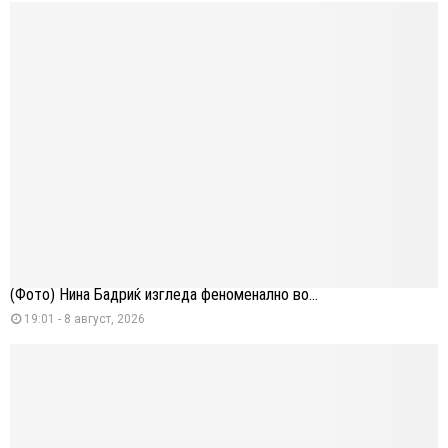
(Фото) Нина Бадриќ изгледа феноменално во...
19:01 - 8 август, 2026