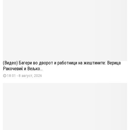
(Видео) Багери во дворот и работници на жештините: Верица
Ракочевиќ и Вељко...
18:01 - 8 август, 2026