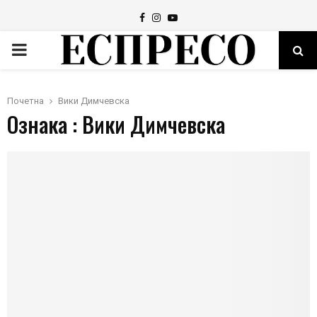
Facebook
Instagram
Youtube
PRIMARY
MENU
Почетна
Вики Димчевска
Ознака : Вики Димчевска