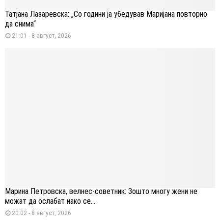
Татјана Лазаревска: „Со години ја убедував Маријана повторно
да снима“
21:01 - 8 август, 2026
Марина Петровска, велнес-советник: Зошто многу жени не
можат да ослабат иако се...
20:02 - 8 август, 2026