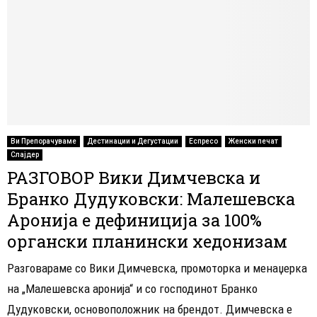
Ви Препорачуваме
Дестинации и Дегустации
Еспресо
Женски печат
Слајдер
РАЗГОВОР Вики Димчевска и
Бранко Дудуковски: Малешевска
Аронија e дефиниција за 100%
органски планински хедонизам
Разговараме со Вики Димчевска, промоторка и менаџерка
на „Малешевска аронија“ и со господинот Бранко
Дудуковски, основоположник на брендот. Димчевска е