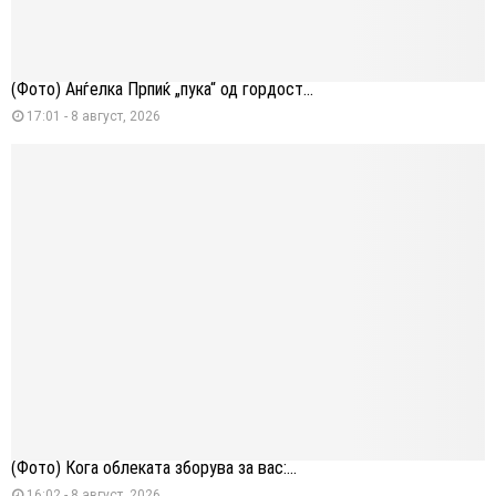
(Фото) Анѓелка Прпиќ „пука“ од гордост...
17:01 - 8 август, 2026
(Фото) Кога облеката зборува за вас:...
16:02 - 8 август, 2026