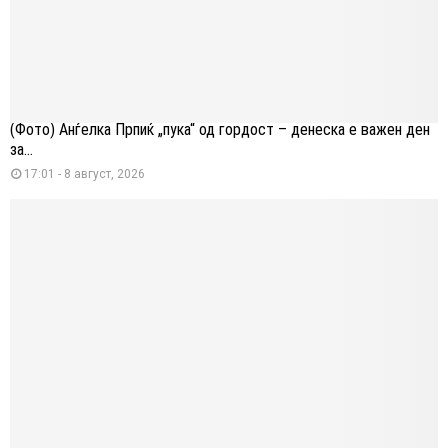
(Фото) Анѓелка Прпиќ „пука“ од гордост – денеска е важен ден
за...
17:01 - 8 август, 2026