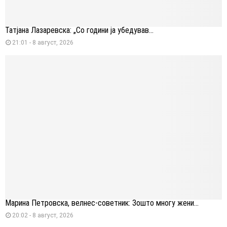
Татјана Лазаревска: „Со години ја убедував...
21:01 - 8 август, 2026
Марина Петровска, велнес-советник: Зошто многу жени...
20:02 - 8 август, 2026