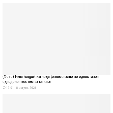
(Фото) Нина Бадриќ изгледа феноменално во едноставен
едноделен костим за капење
19:01 - 8 август, 2026