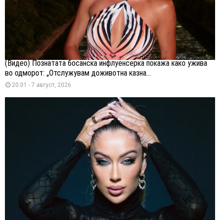
(Видео) Познатата босанска инфлуенсерка покажа како ужива
во одморот: „Отслужувам доживотна казна...
20:01 - 7 август, 2026