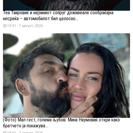
Теа Таировиќ и нејзиниот сопруг доживеале сообраќајна
несреќа – автомобилот бил целосно...
19:01 - 7 август, 2026
(Фото) Мал гест, голема љубов: Мина Наумовиќ откри како
братчето ја покажува...
18:01 - 7 август, 2026