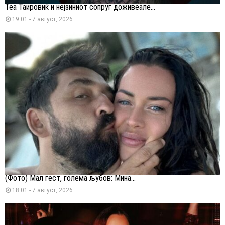
Теа Таировиќ и нејзиниот сопруг доживеале...
19:01 - 7 август, 2026
(Фото) Мал гест, голема љубов: Мина...
18:01 - 7 август, 2026