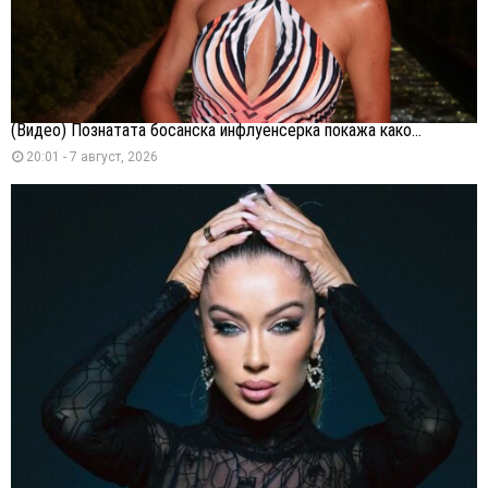
(Видео) Познатата босанска инфлуенсерка покажа како...
20:01 - 7 август, 2026