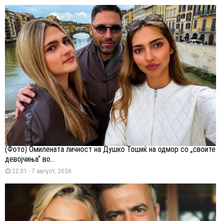
(Фото) Омилената личност на Душко Тошиќ на одмор со „своите
девојчиња“ во...
22:01 - 7 август, 2026