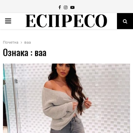
Facebook
Instagram
Youtube
PRIMARY
MENU
Почетна
ваа
Ознака : ваа