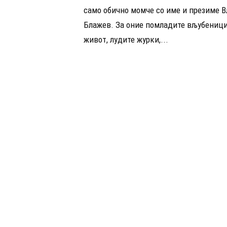
само обично момче со име и презиме 
Блажев. За оние помладите вљубеници
живот, лудите журки,...