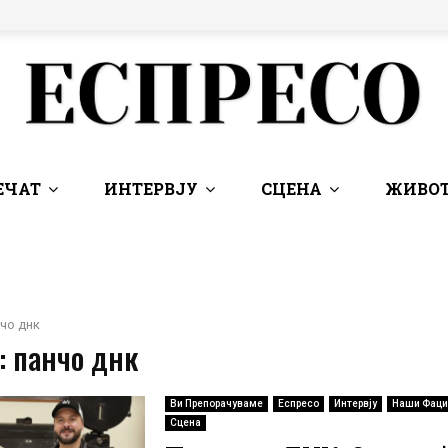
ЕЧАТ
ИНТЕРВЈУ
СЦЕНА
ЖИВОТ
чо днк
: панчо днк
Ви Препорачуваме
Еспресо
Интервју
Наши Фаци
Сцена