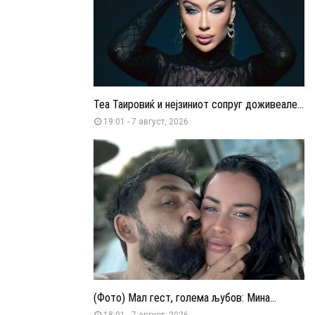
Теа Таировиќ и нејзиниот сопруг доживеале...
19:01 - 7 август, 2026
(Фото) Мал гест, голема љубов: Мина...
18:01 - 7 август, 2026