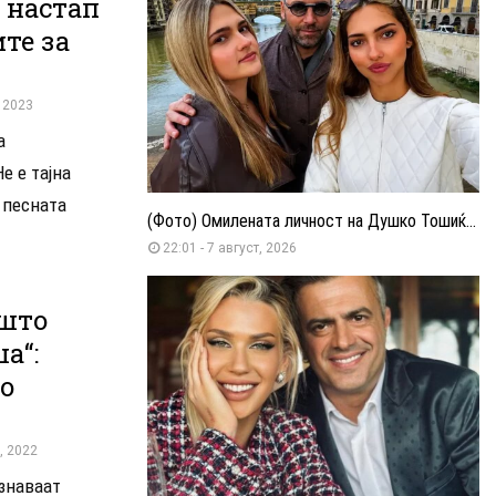
 настап
те за
, 2023
а
е е тајна
 песната
(Фото) Омилената личност на Душко Тошиќ...
22:01 - 7 август, 2026
 што
а“:
о
, 2022
ознаваат