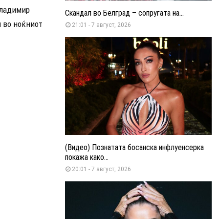
Владимир
Скандал во Белград – сопругата на...
 во ноќниот
21:01 - 7 август, 2026
(Видео) Познатата босанска инфлуенсерка
покажа како...
20:01 - 7 август, 2026