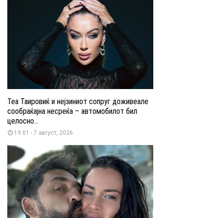
Теа Таировиќ и нејзиниот сопруг доживеале
сообраќајна несреќа – автомобилот бил
целосно...
19:01 - 7 август, 2026