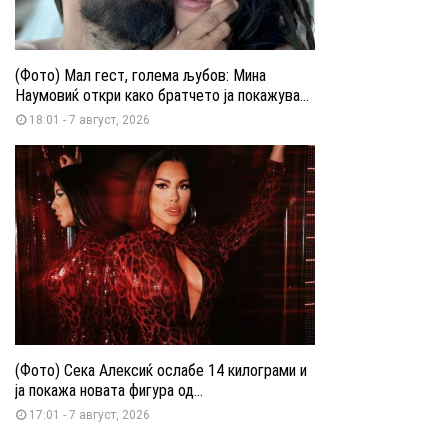
(Фото) Мал гест, голема љубов: Мина
Наумовиќ откри како братчето ја покажува...
18:01 - 7 август, 2026
(Фото) Сека Алексиќ ослабе 14 килограми и
ја покажа новата фигура од...
17:01 - 7 август, 2026