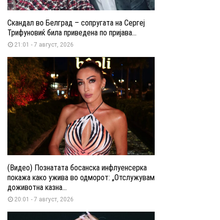
Скандал во Белград – сопругата на Сергеј
Трифуновиќ била приведена по пријава...
21:01 - 7 август, 2026
(Видео) Познатата босанска инфлуенсерка
покажа како ужива во одморот: „Отслужувам
доживотна казна...
20:01 - 7 август, 2026