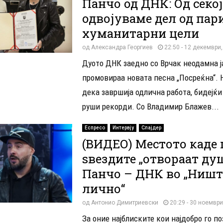
Панчо од ДНК: Од секој
одвојуваме дел од пари
хуманитарни цели
од
Александра Георгиев
22:50 - 12 декември
Дуото ДНК заедно со Врчак неодамна ј
промовираа новата песна „Посреќна“. Н
дека завршија одлична работа, бидејќи
руши рекорди. Со Владимир Блажев...
Еспресо
Интервју
Слајдер
(ВИДЕО) Местото каде
ѕвездите „отвораат душ
Панчо – ДНК во „Ништ
лично“
од
Антонио Димитриевски
20:29 - 30 ноември
За оние најблиските кои најдобро го п