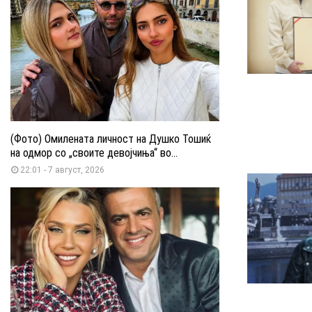
(Фото) Омилената личност на Душко Тошиќ
на одмор со „своите девојчиња“ во...
22:01 - 7 август, 2026