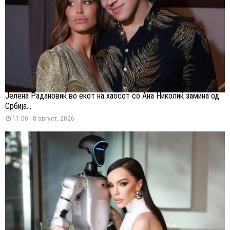
Јелена Радановиќ во екот на хаосот со Ана Николиќ замина од
Србија...
11:00 - 8 август, 2026