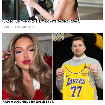
(Видео) Вистински хит! Бугарската пејачка Галена...
10:01 - 8 август, 2026
Каде е Бресквица во драмата за...