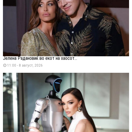
Јелена Радановиќ во екот на хаосот...
11:00 - 8 август, 2026