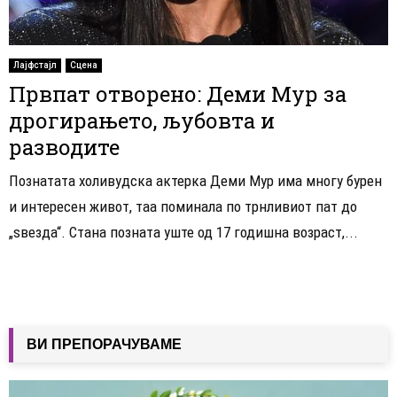
Лајфстајл
Сцена
Првпат отворено: Деми Мур за
дрогирањето, љубовта и
разводите
Познатата холивудска актерка Деми Мур има многу бурен
и интересен живот, таа поминала по трнливиот пат до
„ѕвезда“. Стана позната уште од 17 годишна возраст,...
ВИ ПРЕПОРАЧУВАМЕ