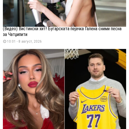
(Видео) Вистински хит! Бугарската пејачка Галена сними песна
за Чатџипити
10:01 - 8 август, 2026