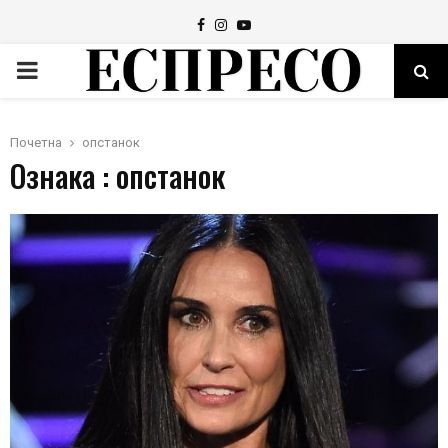
Facebook
Instagram
Youtube
PRIMARY
MENU
Почетна
опстанок
Ознака : опстанок