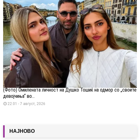
(Фото) Омилената личност на Душко Тошиќ на одмор со „своите
девојчиња“ во...
22:01 - 7 август, 2026
НАЈНОВО