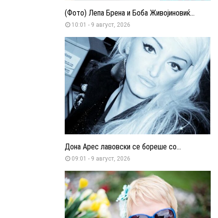
(Фото) Лепа Брена и Боба Живојиновиќ...
10:01 - 9 август, 2026
Дона Арес лавовски се бореше со...
09:01 - 9 август, 2026