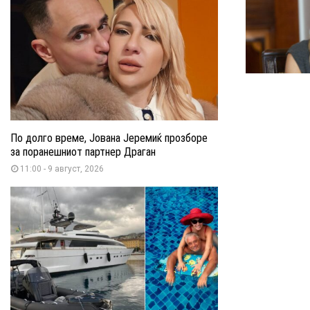
По долго време, Јована Јеремиќ прозборе
за поранешниот партнер Драган
11:00 - 9 август, 2026