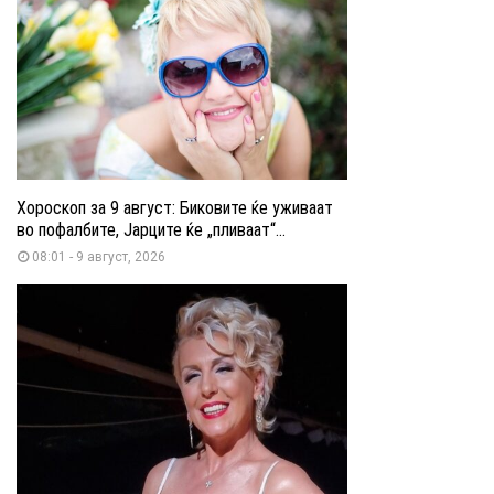
Хороскоп за 9 август: Биковите ќе уживаат
во пофалбите, Јарците ќе „пливаат“...
08:01 - 9 август, 2026