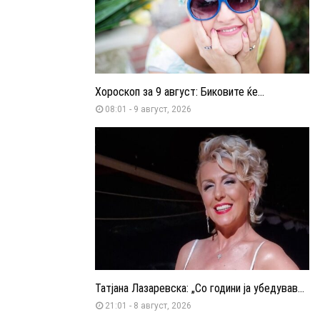
Хороскоп за 9 август: Биковите ќе...
08:01 - 9 август, 2026
Татјана Лазаревска: „Со години ја убедував...
21:01 - 8 август, 2026