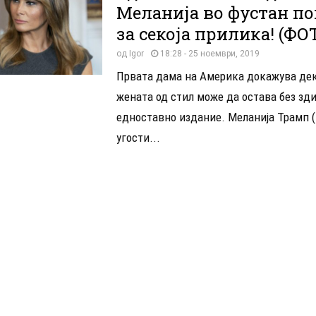
Меланија во фустан по
за секоја прилика! (ФО
од
Igor
18:28 - 25 ноември, 2019
Првата дама на Америка докажува де
жената од стил може да остава без зди
едноставно издание. Меланија Трамп (
угости...