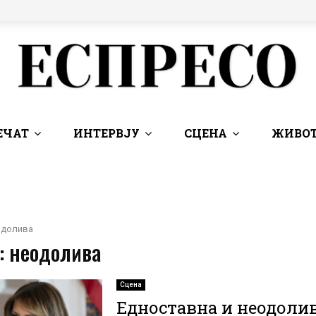
ЕЧАТ
ИНТЕРВЈУ
СЦЕНА
ЖИВОТ
одолива
: неодолива
Сцена
Едноставна и неодолив