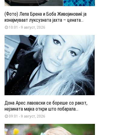
(Фото) Лепа Брена и Боба Живојиновиќ ја
изнајмуваат луксузната јахта – цената...
10:01 - 9 август, 2026
Дона Арес лавовски се бореше со ракот,
нејзината мајка откри што побарала...
09:01 - 9 август, 2026