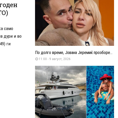
годен
ТО)
ка само
в дури и во
49) ги
По долго време, Јована Јеремиќ прозборе...
11:00 - 9 август, 2026