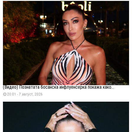
(Видео) Познатата босанска инфлуенсерка покажа како...
20:01 - 7 август, 2026