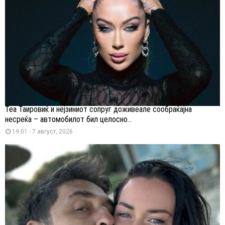
Теа Таировиќ и нејзиниот сопруг доживеале сообраќајна
несреќа – автомобилот бил целосно...
19:01 - 7 август, 2026