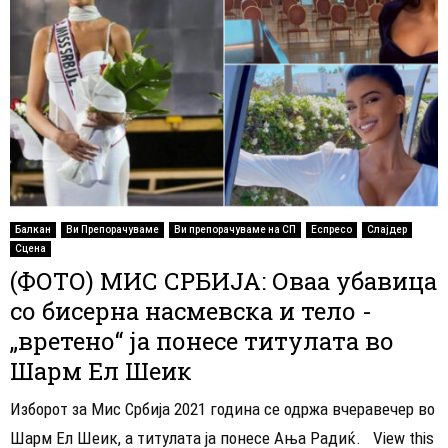
Балкан
Ви Препорачуваме
Ви препорачуваме на СП
Еспресо
Слајдер
Сцена
(ФОТО) МИС СРБИЈА: Оваа убавица
со бисерна насмевска и тело -
„вретено“ ја понесе титулата во
Шарм Ел Шеик
Изборот за Мис Србија 2021 година се одржа вчеравечер во
Шарм Ел Шеик, а титулата ја понесе Ања Радиќ. View this