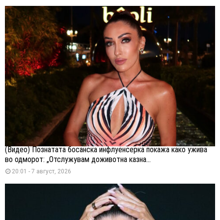
(Видео) Познатата босанска инфлуенсерка покажа како ужива
во одморот: „Отслужувам доживотна казна...
20:01 - 7 август, 2026