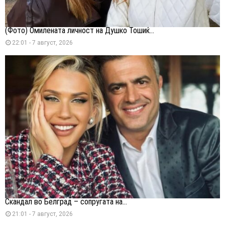
(Фото) Омилената личност на Душко Тошиќ...
22:01 - 7 август, 2026
Скандал во Белград – сопругата на...
21:01 - 7 август, 2026