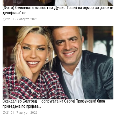
(Фото) Омилената личност на Душко Тошиќ на одмор со „своите
девојчиња“ во...
22:01 - 7 август, 2026
Скандал во Белград – сопругата на Сергеј Трифуновиќ била
приведена по пријава...
21:01 - 7 август, 2026