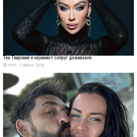
Теа Таировиќ и нејзиниот сопруг доживеале...
19:01 - 7 август, 2026