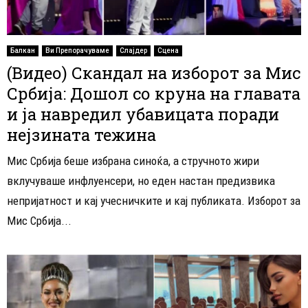
Балкан
Ви Препорачуваме
Слајдер
Сцена
(Видео) Скандал на изборот за Мис
Србија: Дошол со круна на главата
и ја навредил убавицата поради
нејзината тежина
Мис Србија беше избрана синоќа, а стручното жири
вклучуваше инфлуенсери, но еден настан предизвика
непријатност и кај учесничките и кај публиката. Изборот за
Мис Србија...