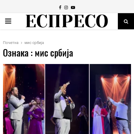
Facebook
Instagram
Youtube
PRIMARY
MENU
Почетна
мис србија
Ознака : мис србија