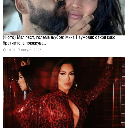
(Фото) Мал гест, голема љубов: Мина Наумовиќ откри како
братчето ја покажува...
18:01 - 7 август, 2026