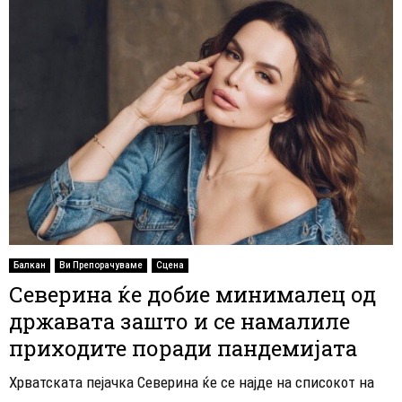
Балкан
Ви Препорачуваме
Сцена
Северина ќе добие минималец од
државата зашто и се намалиле
приходите поради пандемијата
Хрватската пејачка Северина ќе се најде на списокот на