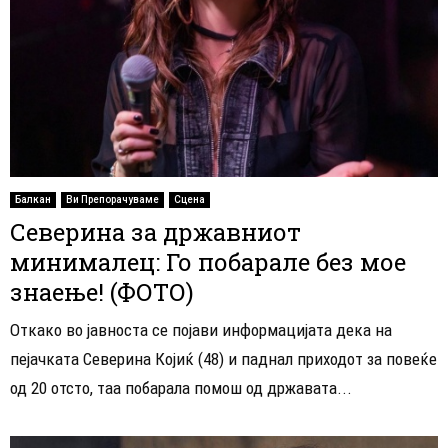
Балкан
Ви Препорачуваме
Сцена
Северина за државниот
минималец: Го побарале без мое
знаење! (ФОТО)
Откако во јавноста се појави информацијата дека на
пејачката Северина Којиќ (48) и паднал приходот за повеќе
од 20 отсто, таа побарала помош од државата...