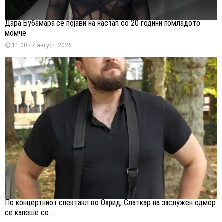
Дара Бубамара се појави на настап со 20 години помладото
момче
11:00 - 7 август, 2026
По концертниот спектакл во Охрид, Слаткар на заслужен одмор
се капеше со...