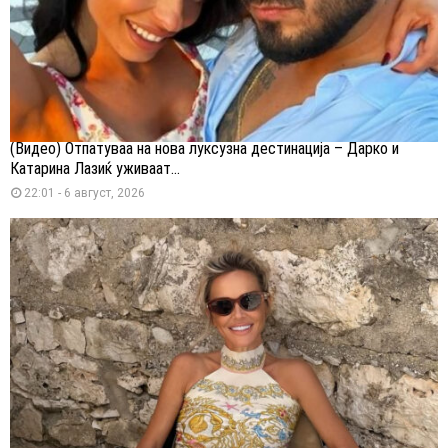
(Видео) Отпатуваа на нова луксузна дестинација – Дарко и
Катарина Лазиќ уживаат...
22:01 - 6 август, 2026