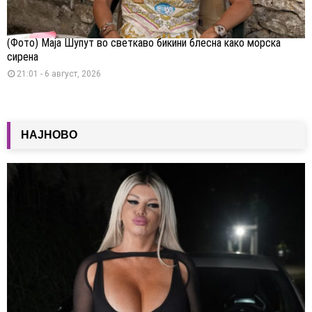
(Фото) Маја Шупут во светкаво бикини блесна како морска
сирена
21:01 - 6 август, 2026
НАЈНОВО