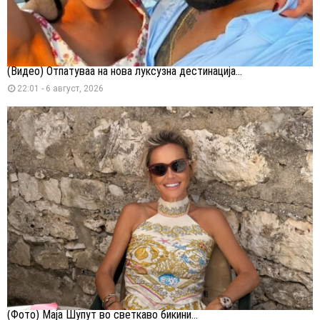
(Видео) Отпатуваа на нова луксузна дестинација...
22:01 - 6 август, 2026
(Фото) Маја Шупут во светкаво бикини...