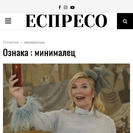
Facebook
Instagram
Youtube
PRIMARY
MENU
Почетна
минималец
Ознака : минималец