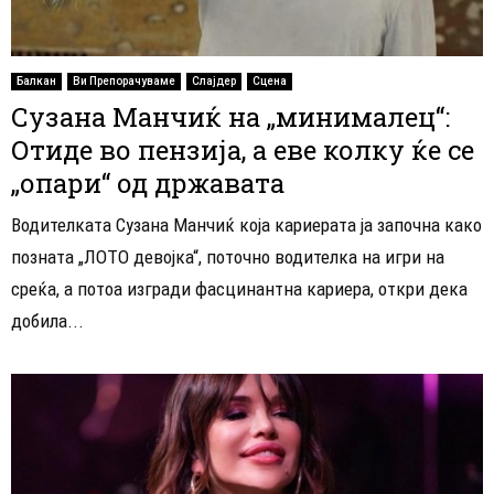
Балкан
Ви Препорачуваме
Слајдер
Сцена
Сузана Манчиќ на „минималец“:
Отиде во пензија, а еве колку ќе се
„опари“ од државата
Водителката Сузана Манчиќ која кариерата ја започна како
позната „ЛОТО девојка“, поточно водителка на игри на
среќа, а потоа изгради фасцинантна кариера, откри дека
добила...