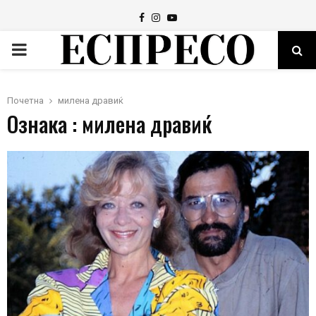
Facebook
Instagram
Youtube
PRIMARY
MENU
Почетна
милена дравиќ
Ознака : милена дравиќ