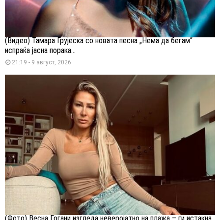
(Видео) Тамара Грујеска со новата песна „Нема да бегам“
испраќа јасна порака...
21:19 - 9 август, 2026
(Фото) Весна Ѓогани изгледа неверојатно на плажа – ги истакна