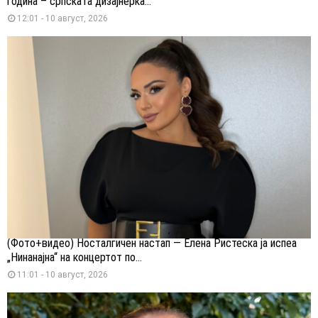
година – српската дизајнерка...
12:01 - 10 август, 2026
(Фото+видео) Носталгичен настап — Елена Ристеска ја испеа
„Нинанајна“ на концертот по...
11:01 - 10 август, 2026