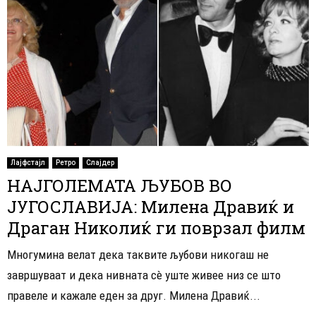
Лајфстајл
Ретро
Слајдер
НАЈГОЛЕМАТА ЉУБОВ ВО
ЈУГОСЛАВИЈА: Милена Дравиќ и
Драган Николиќ ги поврзал филм
Многумина велат дека таквите љубови никогаш не
завршуваат и дека нивната сè уште живее низ се што
правеле и кажале еден за друг. Милена Дравиќ...