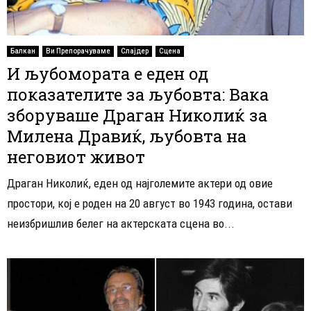
Балкан
Ви Препорачуваме
Слајдер
Сцена
И љубомората е еден од
показателите за љубовта: Вака
зборуваше Драган Николиќ за
Милена Дравиќ, љубовта на
неговиот живот
Драган Николиќ, еден од најголемите актери од овие
простори, кој е роден на 20 август во 1943 година, остави
неизбришлив белег на актерската сцена во...