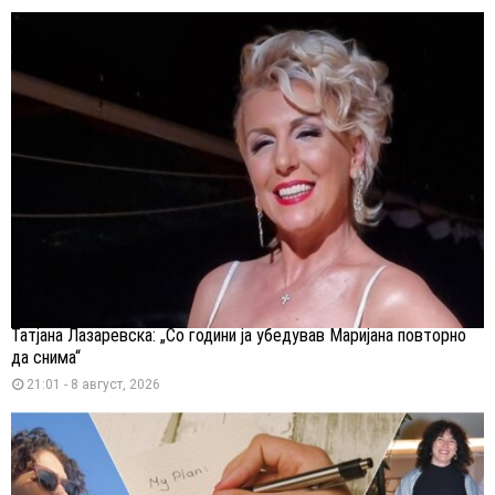
Татјана Лазаревска: „Со години ја убедував Маријана повторно
да снима“
21:01 - 8 август, 2026