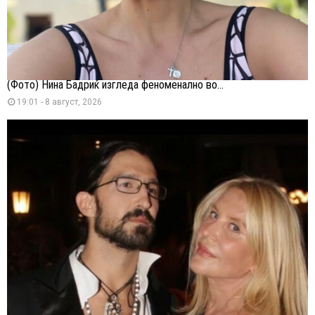
(Фото) Нина Бадриќ изгледа феноменално во...
19:01 - 8 август, 2026