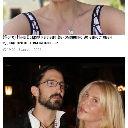
(Фото) Нина Бадриќ изгледа феноменално во едноставен
едноделен костим за капење
19:01 - 8 август, 2026