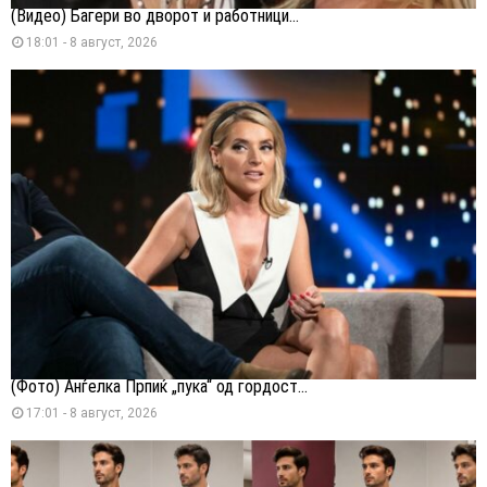
(Видео) Багери во дворот и работници...
18:01 - 8 август, 2026
(Фото) Анѓелка Прпиќ „пука“ од гордост...
17:01 - 8 август, 2026