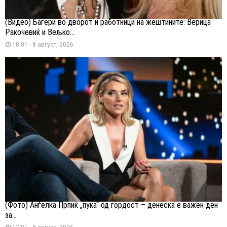
(Видео) Багери во дворот и работници на жештините: Верица
Ракочевиќ и Вељко...
18:01 - 8 август, 2026
(Фото) Анѓелка Прпиќ „пука“ од гордост – денеска е важен ден
за...