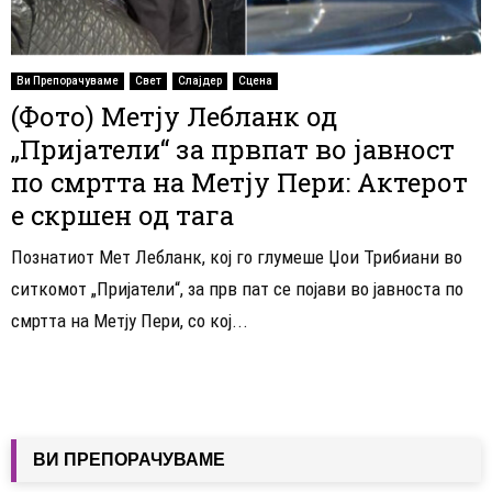
Ви Препорачуваме
Свет
Слајдер
Сцена
(Фото) Метју Лебланк од
„Пријатели“ за првпат во јавност
по смртта на Метју Пери: Актерот
е скршен од тага
Познатиот Мет Лебланк, кој го глумеше Џои Трибиани во
ситкомот „Пријатели“, за прв пат се појави во јавноста по
смртта на Метју Пери, со кој...
ВИ ПРЕПОРАЧУВАМЕ