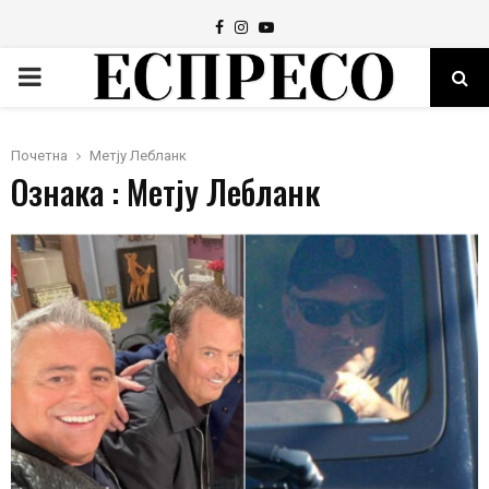
Facebook
Instagram
Youtube
PRIMARY
MENU
Почетна
Метју Лебланк
Ознака : Метју Лебланк