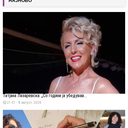
НАЈНОВО
Татјана Лазаревска: „Со години ја убедував...
21:01 - 8 август, 2026