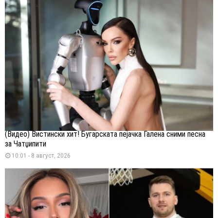
(Видео) Вистински хит! Бугарската пејачка Галена сними песна
за Чатџипити
10:01 - 8 август, 2026