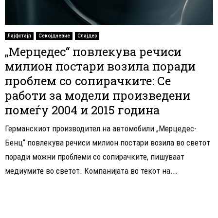
Лајфстајл
Секојдневие
Слајдер
„Мерцедес“ повлекува речиси
милион постари возила поради
проблем со сопирачките: Се
работи за модели произведени
помеѓу 2004 и 2015 година
Германскиот производител на автомобили „Мерцедес-
Бенц“ повлекува речиси милион постари возила во светот
поради можни проблеми со сопирачките, пишуваат
медиумите во светот. Компанијата во текот на...