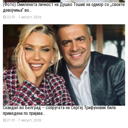
(Фото) Омилената личност на Душко Тошиќ на одмор со „своите
девојчиња“ во...
22:01 - 7 август, 2026
Скандал во Белград – сопругата на Сергеј Трифуновиќ била
приведена по пријава...
21:01 - 7 август, 2026