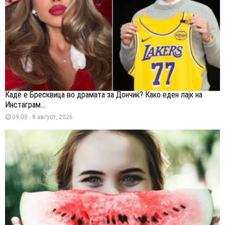
Каде е Бресквица во драмата за Дончиќ? Како еден лајк на
Инстаграм...
09:00 - 8 август, 2026