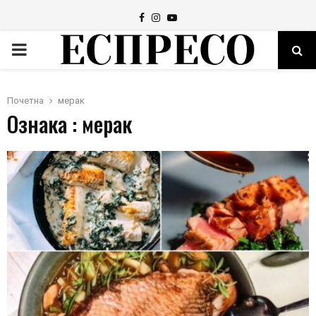
Facebook
Instagram
Youtube
PRIMARY
MENU
Почетна
мерак
Ознака : мерак