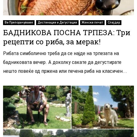
Ви Препорачуваме
Дестинации и Дегустации
Женски печат
Слајдер
БАДНИКОВА ПОСНА ТРПЕЗА: Три
рецепти со риба, за мерак!
Рибата симболично треба да се најде на трпезата на
бадниковата вечер. А доколку сакате да дегустирате
нешто повеќе од пржена или печена риба на класичен...