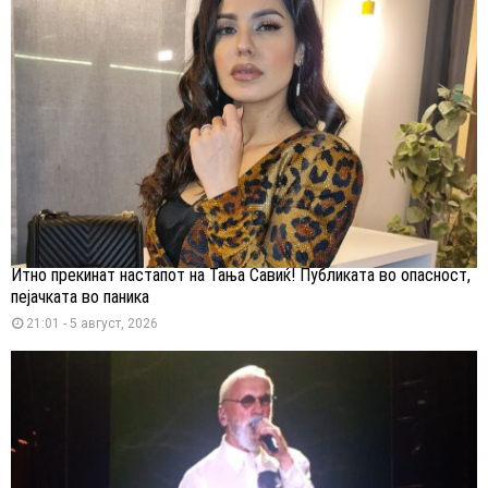
Итно прекинат настапот на Тања Савиќ! Публиката во опасност,
пејачката во паника
21:01 - 5 август, 2026