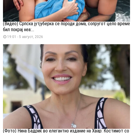
(Видео) Српска јутјуберка се породи дома, сопругот цело време
бил покрај неа:...
19:01 - 5 август, 2026
(Фото) Нина Бадриќ во елегантно издание на Хвар: Костимот со