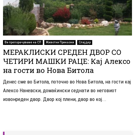
Ви препорачуваме на СП
Животни Приказни
Слајдер
МЕРАКЛИСКИ СРЕДЕН ДВОР СО
ЧЕТИРИ МАШКИ РАЦЕ: Кај Алексо
на гости во Нова Битола
Денес сме во Битола, поточно во Нова Битола, на гости кај
Алексо Наневски, домаќински седнати во неговиот
извонреден двор. Двор кој плени, двор во кој...