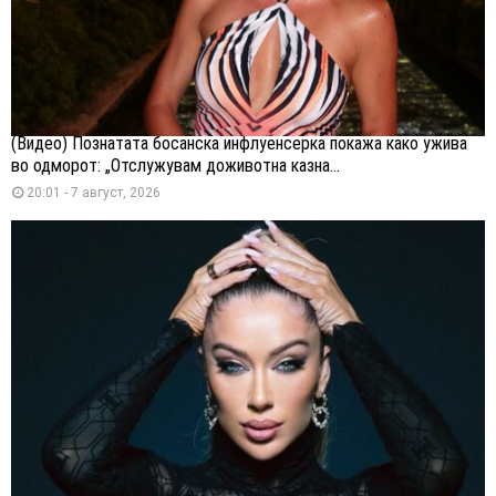
(Видео) Познатата босанска инфлуенсерка покажа како ужива
во одморот: „Отслужувам доживотна казна...
20:01 - 7 август, 2026