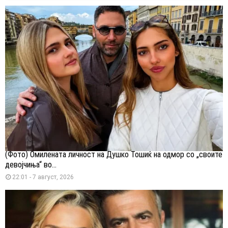
(Фото) Омилената личност на Душко Тошиќ на одмор со „своите
девојчиња“ во...
22:01 - 7 август, 2026