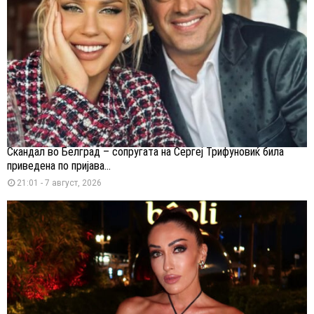
Скандал во Белград – сопругата на Сергеј Трифуновиќ била
приведена по пријава...
21:01 - 7 август, 2026