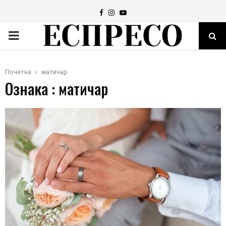
Facebook
Instagram
Youtube
PRIMARY
MENU
Почетна
матичар
Ознака : матичар