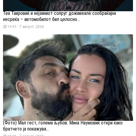
Теа Таировиќ и нејзиниот сопруг доживеале сообраќајна
несреќа – автомобилот бил целосно...
19:01 - 7 август, 2026
(Фото) Мал гест, голема љубов: Мина Наумовиќ откри како
братчето ја покажува...