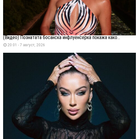
(Видео) Познатата босанска инфлуенсерка покажа како...
20:01 - 7 август, 2026