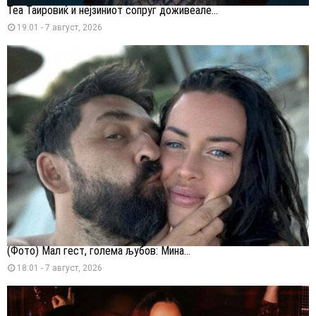
Теа Таировиќ и нејзиниот сопруг доживеале...
19:01 - 7 август, 2026
(Фото) Мал гест, голема љубов: Мина...
18:01 - 7 август, 2026