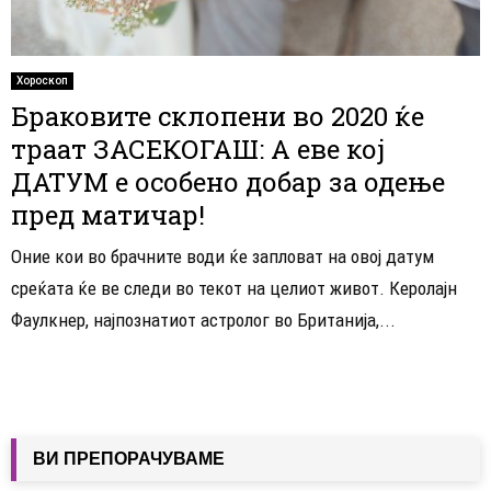
Хороскоп
Браковите склопени во 2020 ќе
траат ЗАСЕКОГАШ: А еве кој
ДАТУМ е особено добар за одење
пред матичар!
Оние кои во брачните води ќе запловат на овој датум
среќата ќе ве следи во текот на целиот живот. Керолајн
Фаулкнер, најпознатиот астролог во Британија,...
ВИ ПРЕПОРАЧУВАМЕ