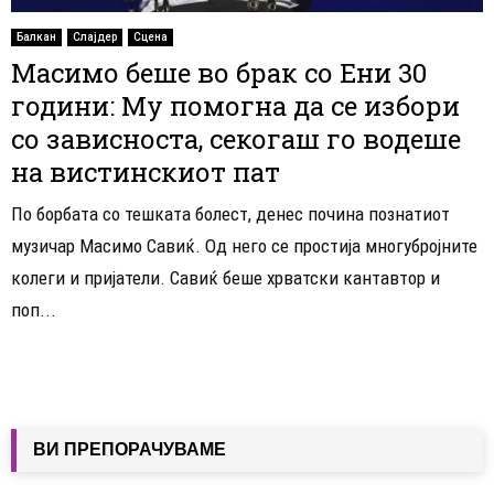
Балкан
Слајдер
Сцена
Масимо беше во брак со Ени 30
години: Му помогна да се избори
со зависноста, секогаш го водеше
на вистинскиот пат
По борбата со тешката болест, денес почина познатиот
музичар Масимо Савиќ. Од него се простија многубројните
колеги и пријатели. Савиќ беше хрватски кантавтор и
поп...
ВИ ПРЕПОРАЧУВАМЕ