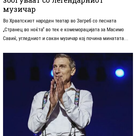
музичар
Во Хрватскиот народен театар во Загреб со песната
„Странец во ноќта“ во тек е комеморацијата за Масимо
Савиќ, угледниот и сакан музичар кој почина минатата...