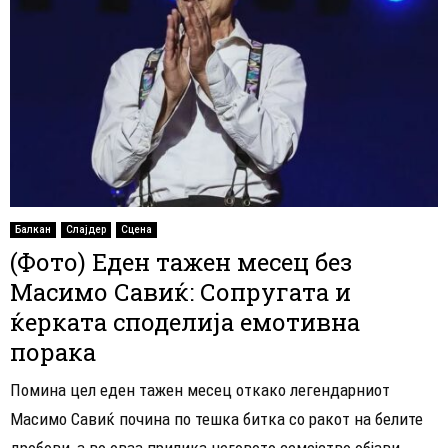
Балкан
Слајдер
Сцена
(Фото) Еден тажен месец без
Масимо Савиќ: Сопругата и
ќерката споделија емотивна
порака
Помина цел еден тажен месец откако легендарниот
Масимо Савиќ почина по тешка битка со ракот на белите
дробови, а во оваа прилика неговото семејство објави...