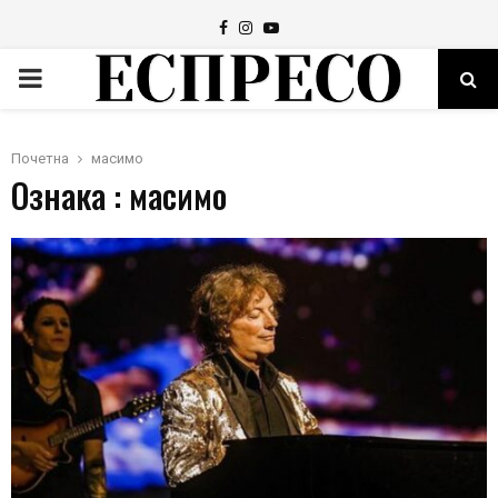
Facebook
Instagram
Youtube
PRIMARY
MENU
Почетна
масимо
Ознака : масимо