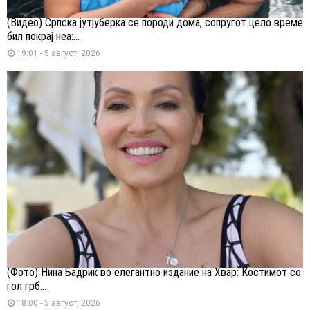
(Видео) Српска јутјуберка се породи дома, сопругот цело време
бил покрај неа:...
19:01 - 5 август, 2026
(Фото) Нина Бадриќ во елегантно издание на Хвар: Костимот со
гол грб...
18:00 - 5 август, 2026