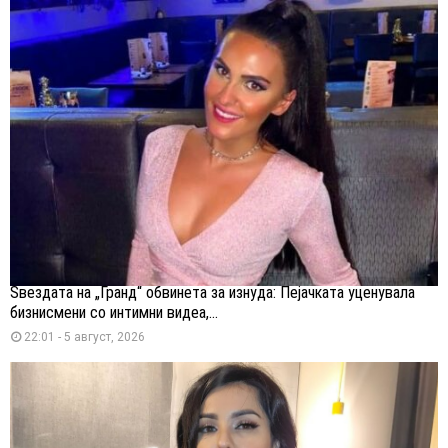
Ѕвездата на „Гранд“ обвинета за изнуда: Пејачката уценувала
бизнисмени со интимни видеа,...
22:01 - 5 август, 2026