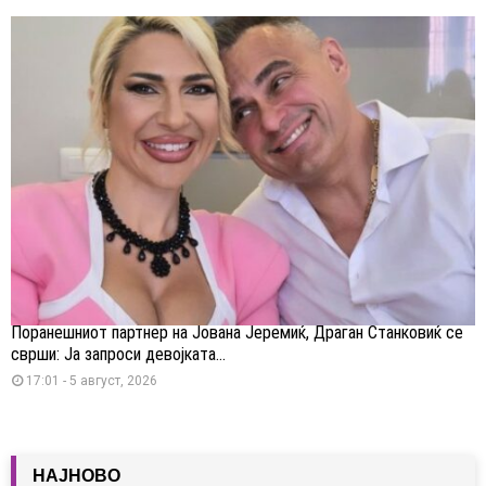
Поранешниот партнер на Јована Јеремиќ, Драган Станковиќ се
сврши: Ја запроси девојката...
17:01 - 5 август, 2026
НАЈНОВО