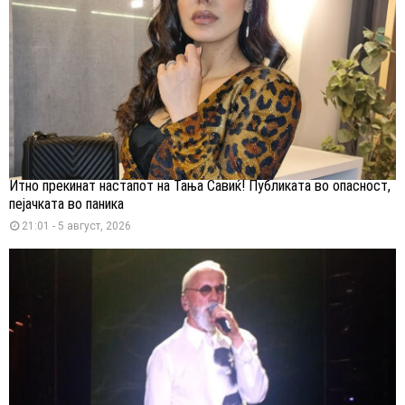
Итно прекинат настапот на Тања Савиќ! Публиката во опасност,
пејачката во паника
21:01 - 5 август, 2026