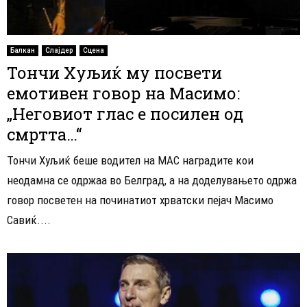
Балкан
Слајдер
Сцена
Тончи Хуљиќ му посвети
емотивен говор на Масимо:
„Неговиот глас е посилен од
смртта…“
Тончи Хуљиќ беше водител на MAC наградите кои
неодамна се одржаа во Белград, а на доделувањето одржа
говор посветен на починатиот хрватски пејач Масимо
Савиќ....