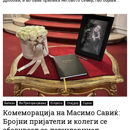
Балкан
Ви Препорачуваме
Еспресо
Слајдер
Сцена
Комеморација на Масимо Савиќ:
Бројни пријатели и колеги се
збогуваат со легендарниот