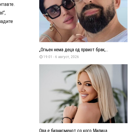
итавте.
l“,
ладите
„Огњен нема деца од првиот брак,...
19:01 - 6 август, 2026
Ова е бизнисменот со кого Милица...