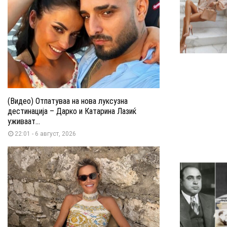
(Видео) Отпатуваа на нова луксузна
дестинација – Дарко и Катарина Лазиќ
уживаат...
22:01 - 6 август, 2026