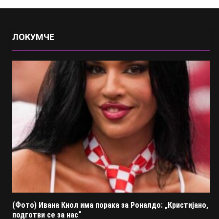
ЛОКУМЧЕ
(Фото) Ивана Кнол има порака за Роналдо: „Кристијано,
подготви се за нас“