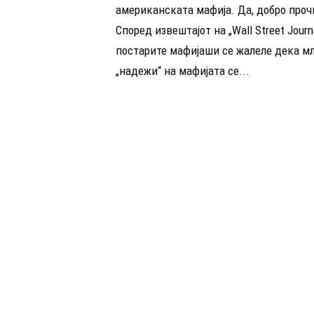
американската мафија. Да, добро проч
Според извештајот на „Wall Street Journa
постарите мафијаши се жалеле дека м
„надежи“ на мафијата се...