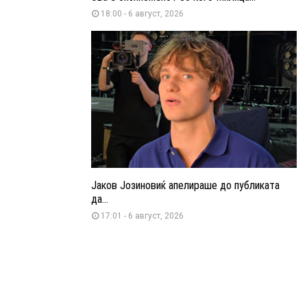
18:00 - 6 август, 2026
Јаков Јозиновиќ апелираше до публиката
да...
17:01 - 6 август, 2026