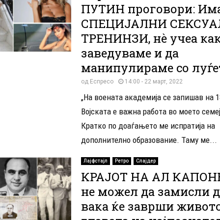
ПУТИН проговори: Им
СПЕЦИЈАЛНИ СЕКСУ
ТРЕНИНЗИ, нѐ учеа как
заведуваме и да
манипулираме со луѓе
од
Еспресо
14:00 - 22 март, 2022
„На воената академија се запишав на 1
Војската е важна работа во моето семе
Кратко по доаѓањето ме испратија на
дополнително образование. Таму ме...
Лајфстајл
Ретро
Слајдер
КРАЈОТ НА АЛ КАПОНЕ
не можел да замисли д
вака ќе заврши живото