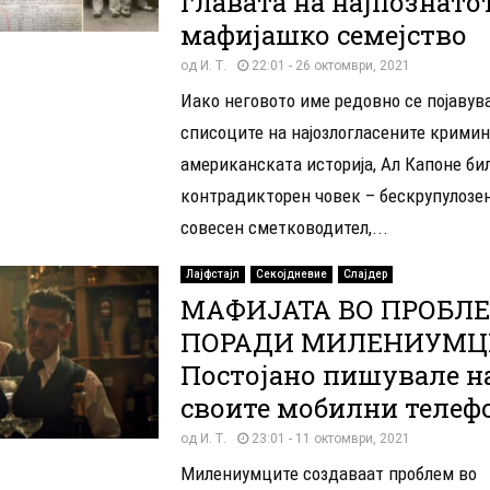
главата на најпознато
мафијашко семејство
од
И. Т.
22:01 - 26 октомври, 2021
Иако неговото име редовно се појавув
списоците на најозлогласените крими
американската историја, Ал Капоне би
контрадикторен човек – бескрупулозен
совесен сметководител,...
Лајфстајл
Секојдневие
Слајдер
МАФИЈАТА ВО ПРОБЛ
ПОРАДИ МИЛЕНИУМЦ
Постојано пишувале н
своите мобилни телеф
од
И. Т.
23:01 - 11 октомври, 2021
Милениумците создаваат проблем во