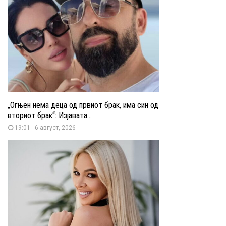
„Огњен нема деца од првиот брак, има син од
вториот брак“: Изјавата...
19:01 - 6 август, 2026