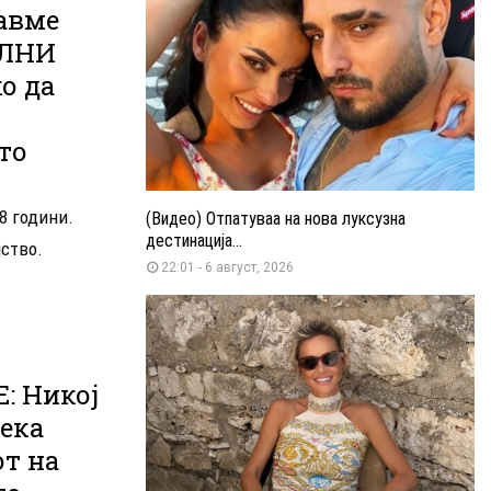
авме
АЛНИ
о да
то
8 години.
(Видео) Отпатуваа на нова луксузна
дестинација...
јство.
22:01 - 6 август, 2026
: Никој
ека
т на