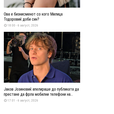
Ова е бизнисменот со кого Милица
Тодоровиќ доби син?
18:00 - 6 август, 2026
Јаков Јозиновиќ апелираше до публиката да
престане да фрла мобилни телефони на...
17:01 - 6 август, 2026