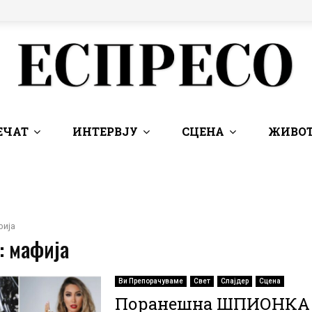
ЕЧАТ
ИНТЕРВЈУ
СЦЕНА
ЖИВОТ
фија
: мафија
Ви Препорачуваме
Свет
Слајдер
Сцена
Поранешна ШПИОНКА