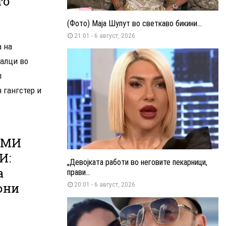
то
(Фото) Маја Шупут во светкаво бикини...
21:01 - 6 август, 2026
а на
налци во
л
 гангстер и
ЕМИ
И:
„Девојката работи во неговите пекарници,
а
прави...
они
20:01 - 6 август, 2026