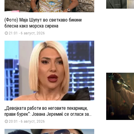
(Фото) Маја Шупут во светкаво бикини
блесна како морска сирена
21:01 - 6 август, 2026
„Девојката работи во неговите пекарници,
прави бурек“: Јована Јеремиќ се огласи за...
20:01 - 6 август, 2026