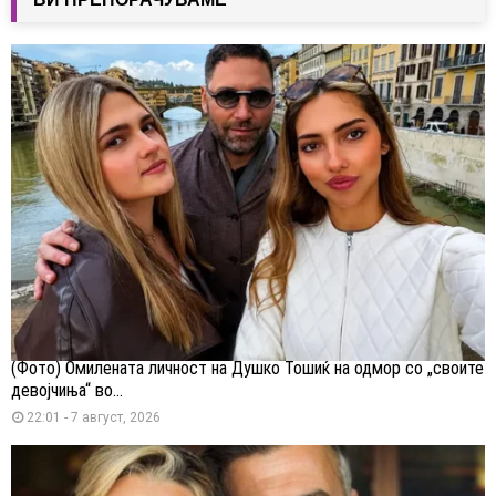
(Фото) Омилената личност на Душко Тошиќ на одмор со „своите
девојчиња“ во...
22:01 - 7 август, 2026