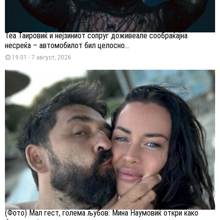
Теа Таировиќ и нејзиниот сопруг доживеале сообраќајна
несреќа – автомобилот бил целосно...
19:01 - 7 август, 2026
(Фото) Мал гест, голема љубов: Мина Наумовиќ откри како