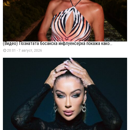
(Видео) Познатата босанска инфлуенсерка покажа како...
20:01 - 7 август, 2026