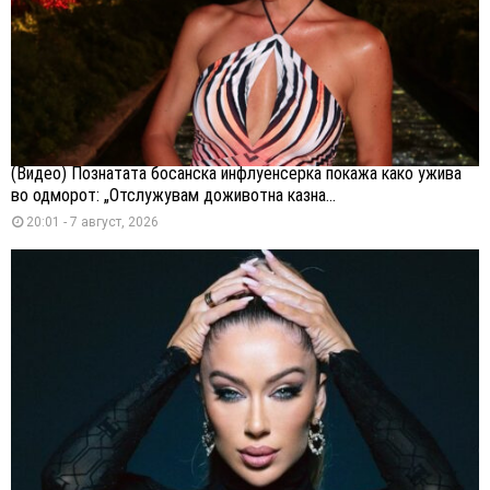
(Видео) Познатата босанска инфлуенсерка покажа како ужива
во одморот: „Отслужувам доживотна казна...
20:01 - 7 август, 2026