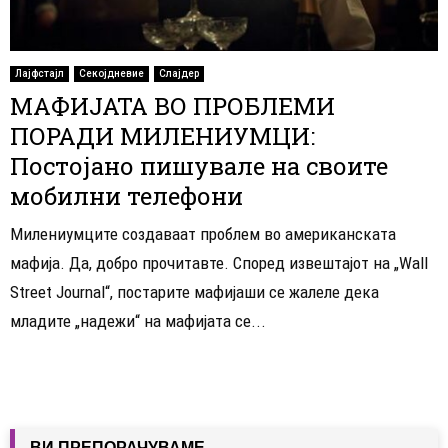
Лајфстајл
Секојдневие
Слајдер
МАФИЈАТА ВО ПРОБЛЕМИ
ПОРАДИ МИЛЕНИУМЦИ:
Постојано пишувале на своите
мобилни телефони
Милениумците создаваат проблем во американската
мафија. Да, добро прочитавте. Според извештајот на „Wall
Street Journal“, постарите мафијаши се жалеле дека
младите „надежи“ на мафијата се...
ВИ ПРЕПОРАЧУВАМЕ