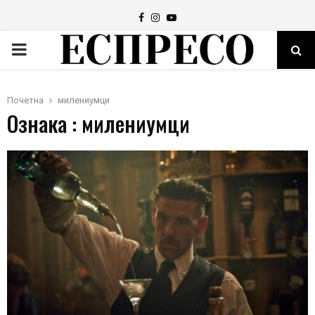
Facebook
Instagram
Youtube
PRIMARY
MENU
Почетна
милениумци
Ознака : милениумци