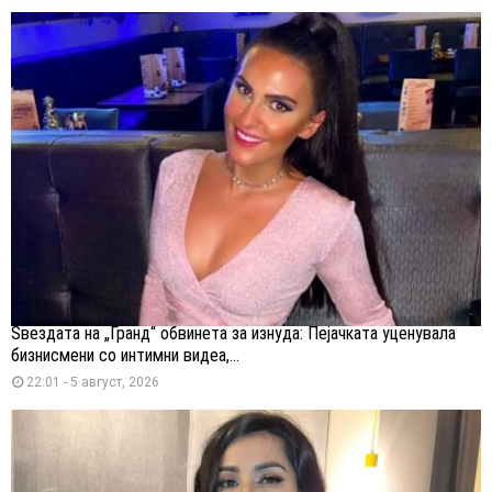
Ѕвездата на „Гранд“ обвинета за изнуда: Пејачката уценувала
бизнисмени со интимни видеа,...
22:01 - 5 август, 2026