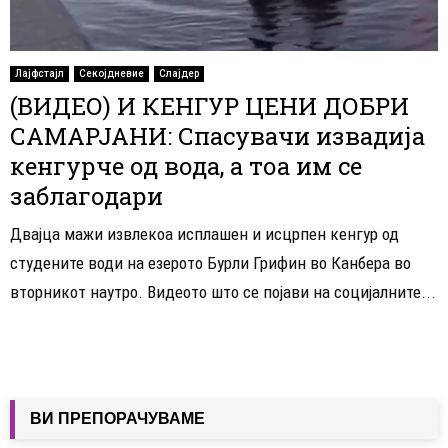
Лајфстајл
Секојдневие
Слајдер
(ВИДЕО) И КЕНГУР ЦЕНИ ДОБРИ
САМАРЈАНИ: Спасувачи извадија
кенгурче од вода, а тоа им се
заблагодари
Двајца мажи извлекоа исплашен и исцрпен кенгур од
студените води на езерото Бурли Грифин во Канбера во
вторникот наутро. Видеото што се појави на социјалните...
ВИ ПРЕПОРАЧУВАМЕ