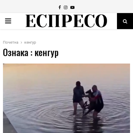
Facebook
Instagram
Youtube
PRIMARY
MENU
Почетна
кенгур
Ознака : кенгур