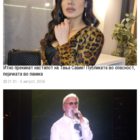
Итно прекинат настапот на Тања Савиќ! Публиката во опасност,
пејачката во паника
21:01 - 5 август, 2026