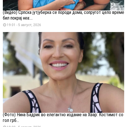
(Видео) Српска јутјуберка се породи дома, сопругот цело време
бил покрај неа:...
19:01 - 5 август, 2026
(Фото) Нина Бадриќ во елегантно издание на Хвар: Костимот со
гол грб...