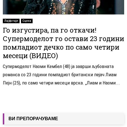
Лајфстајл
Сцена
Го изгустира, па го откачи!
Супермоделот го остави 23 години
помладиот дечко по само четири
месеци (ВИДЕО)
Супермоделот Наоми Кембел (48) ја заврши љубовната
романса со 23 години помладиот британски пејач Лиам
Пејн (25), по само четири месеци врска. „Лиам и Наоми...
ВИ ПРЕПОРАЧУВАМЕ