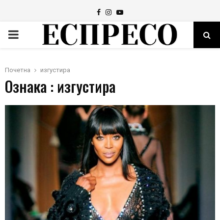
Facebook
Instagram
Youtube
PRIMARY
MENU
Почетна
изгустира
Ознака : изгустира