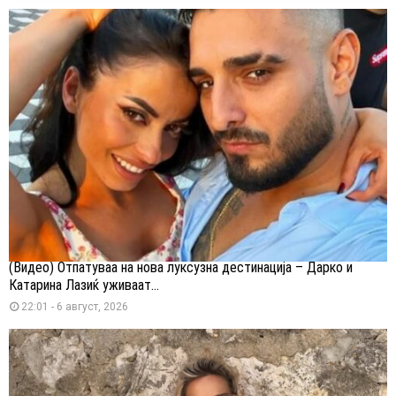
(Видео) Отпатуваа на нова луксузна дестинација – Дарко и
Катарина Лазиќ уживаат...
22:01 - 6 август, 2026