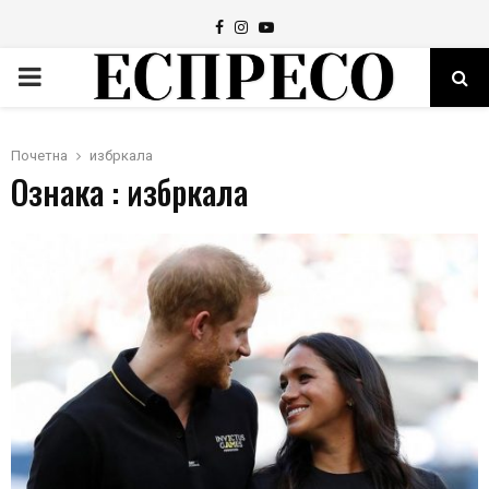
Facebook
Instagram
Youtube
PRIMARY
MENU
Почетна
избркала
Ознака : избркала