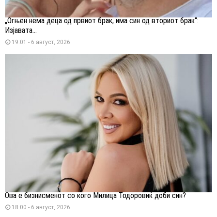
„Огњен нема деца од првиот брак, има син од вториот брак“:
Изјавата...
19:01 - 6 август, 2026
Ова е бизнисменот со кого Милица Тодоровиќ доби син?
18:00 - 6 август, 2026