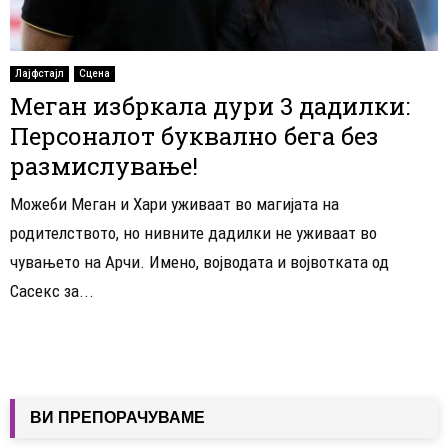
Лајфстајл
Сцена
Меган избркала дури 3 дадилки:
Персоналот буквално бега без
размислување!
Можеби Меган и Хари уживаат во магијата на
родителството, но нивните дадилки не уживаат во
чувањето на Арчи. Имено, војводата и војвотката од
Сасекс за...
ВИ ПРЕПОРАЧУВАМЕ