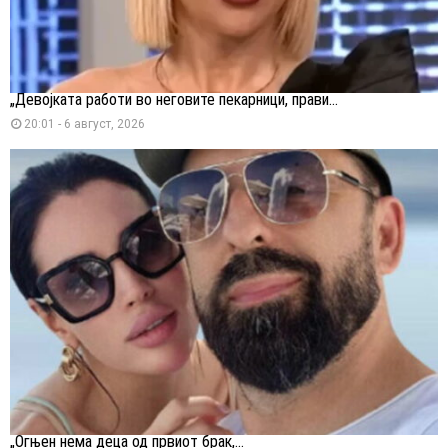
„Девојката работи во неговите пекарници, прави...
20:01 - 6 август, 2026
„Огњен нема деца од првиот брак,...