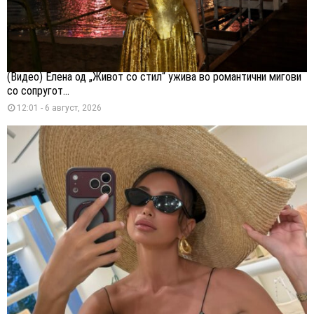
(Видео) Елена од „Живот со стил“ ужива во романтични мигови
со сопругот...
12:01 - 6 август, 2026