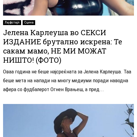
Лајфстајл
Сцена
Јелена Карлеуша во СЕКСИ
ИЗДАНИЕ брутално искрена: Те
сакам мамо, НЕ МИ МОЖАТ
НИШТО! (ФОТО)
Оваа година не беше најсреќната за Јелена Карлеуша. Таа
беше мета на напади на многу медиуми поради наводна
афера со фудбалерот Огнен Врањеш, а пред...