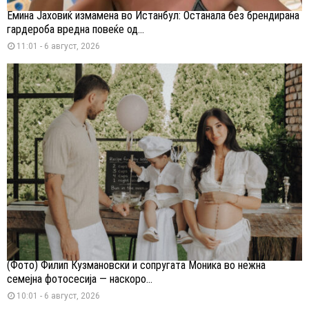
Емина Јаховиќ измамена во Истанбул: Останала без брендирана
гардероба вредна повеќе од...
11:01 - 6 август, 2026
(Фото) Филип Кузмановски и сопругата Моника во нежна
семејна фотосесија — наскоро...
10:01 - 6 август, 2026