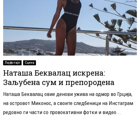
Лајфстајл
Сцена
Наташа Беквалац искрена:
Заљубена сум и препородена
Наташа Беквалац овие денови ужива на одмор во Грција,
на островот Миконос, а своите следбеници на Инстаграм
редовно ги части со провокативни фотки и видео...