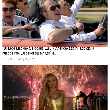
(Видео) Маријана, Росана, Дац и Александар ги здружија
гласовите: „Засекогаш млади“ е...
12:30 - 6 август, 2026