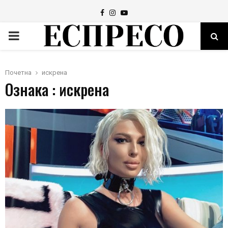
Facebook
Instagram
Youtube
PRIMARY
MENU
Почетна
искрена
Ознака : искрена