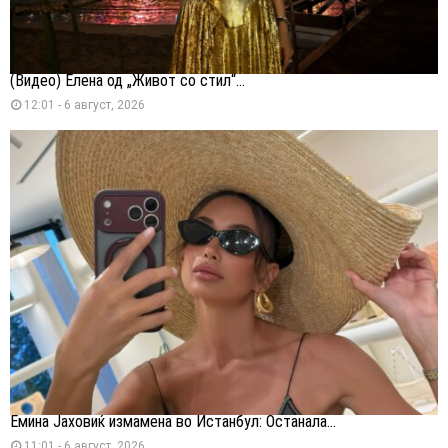
(Видео) Елена од „Живот со стил“...
12:01 - 6 август, 2026
Емина Јаховиќ измамена во Истанбул: Останала...
11:01 - 6 август, 2026