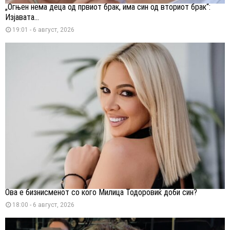
„Огњен нема деца од првиот брак, има син од вториот брак“:
Изјавата...
19:01 - 6 август, 2026
Ова е бизнисменот со кого Милица Тодоровиќ доби син?
18:00 - 6 август, 2026