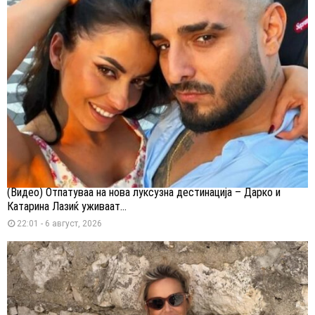
(Видео) Отпатуваа на нова луксузна дестинација – Дарко и
Катарина Лазиќ уживаат...
22:01 - 6 август, 2026