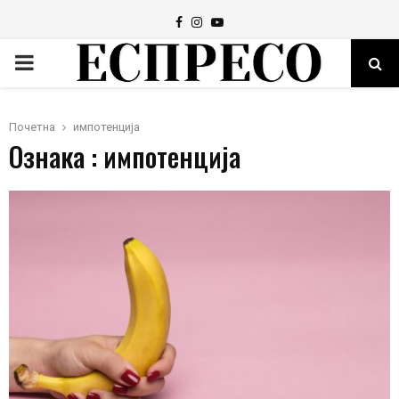
Facebook
Instagram
Youtube
PRIMARY
MENU
Почетна
импотенција
Ознака : импотенција